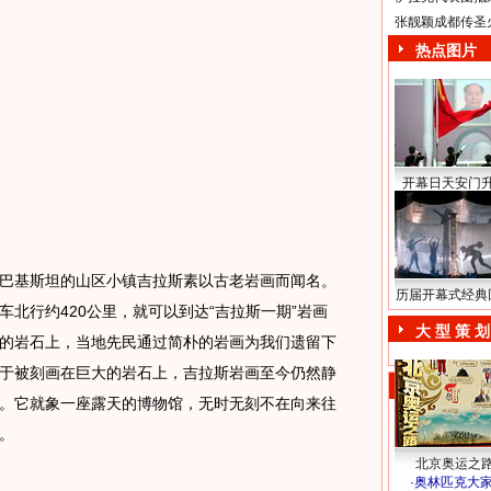
张靓颖成都传圣
热点图片
开幕日天安门
基斯坦的山区小镇吉拉斯素以古老岩画而闻名。
历届开幕式经典
北行约420公里，就可以到达“吉拉斯一期”岩画
大 型 策 划
的岩石上，当地先民通过简朴的岩画为我们遗留下
于被刻画在巨大的岩石上，吉拉斯岩画至今仍然静
。它就象一座露天的博物馆，无时无刻不在向来往
。
北京奥运之
·
奥林匹克大