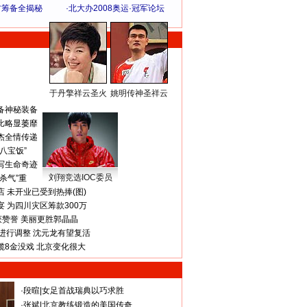
方筹备全揭秘
·
北大办2008奥运·冠军论坛
于丹擎祥云圣火
姚明传神圣祥云
体 育 热 点
备神秘装备
比略显萎靡
杰全情传递
八宝饭”
写生命奇迹
刘翔竞选IOC委员
杀气”重
 未开业已受到热捧(图)
 为四川灾区筹款300万
获赞誉 美丽更胜郭晶晶
进行调整 沈元龙有望复活
揽8金没戏 北京变化很大
·
段暄
|
女足首战瑞典以巧求胜
·
张斌
|
北京教练锻造的美国传奇