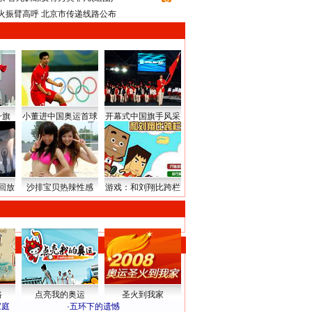
火振臂高呼 北京市传递线路公布
升旗
小董进中国奥运首球
开幕式中国旗手风采
回放
沙排宝贝热辣性感
游戏：和刘翔比跨栏
路
点亮我的奥运
圣火到我家
家庭
·
五环下的遗憾