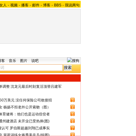
女人
-
视频
-
播客
-
邮件
-
博客
-
BBS
-
我说两句
博客
音乐
图片
说吧
名单调整 沈龙元最后时刻复活顶替吕建军
50万美元 没任何保险公司敢接招
3
女 杨扬不拒老外公开索吻（图）
4
体育健将：他们也是运动佼佼者
5
州建酒店 未开业已受热捧(图)
6
被认可 罗伯斯超越刘翔已成事实
7
 冒死训练女将秀美非凡(组图)
8