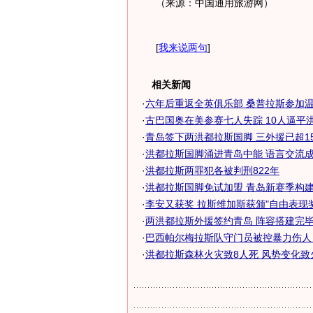
（来源：中国通用旅游网）
[
我来说两句
]
相关新闻
·
六年后重返全英俱乐部 桑普拉斯参加温网
·
古巴国奥在美参赛七人失踪 10人逼平洪都
·
青岛签下两洪都拉斯国脚 三外援已超1
·
洪都拉斯国脚涌进青岛中能 语言交流成最
·
洪都拉斯两罪犯各被判刑822年
·
洪都拉斯国脚免试加盟 青岛新赛季构建豪
·
李安又获奖 拉斯维加斯获颁"自由表现奖"
·
两洪都拉斯外援签约青岛 阵容搭建完毕只
·
巴西帕尔梅拉斯队守门员被控暴力伤人 面
·
洪都拉斯森林火灾致8人死 风势变化致