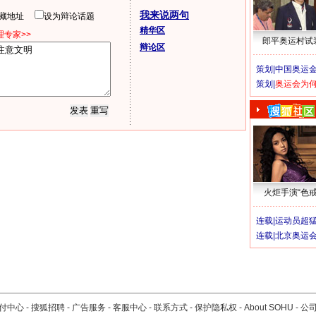
我来说两句
隐藏地址
设为辩论话题
精华区
专家>>
郎平奥运村试
辩论区
策划|
中国奥运金
策划|
奥运会为
火炬手演“色戒
连载|
运动员超
连载|
北京奥运
付中心
-
搜狐招聘
-
广告服务
-
客服中心
-
联系方式
-
保护隐私权
-
About SOHU
-
公