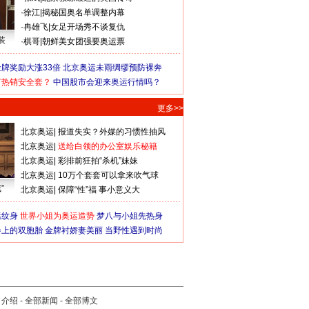
·
徐江
|
揭秘国奥名单调整内幕
·
冉雄飞
|
女足开场秀不谈复仇
装
·
棋哥
|
朝鲜美女团强要奥运票
牌奖励大涨33倍
北京奥运未雨绸缪预防裸奔
何热销安全套？
中国股市会迎来奥运行情吗？
更多>>
北京奥运
|
报道失实？外媒的习惯性抽风
北京奥运
|
送给白领的办公室娱乐秘籍
北京奥运
|
彩排前狂拍“杀机”妹妹
北京奥运
|
10万个套套可以拿来吹气球
”
北京奥运
|
保障“性”福 事小意义大
猛纹身
世界小姐为奥运造势
梦八与小姐先热身
会上的双胞胎
金牌衬娇妻美丽
当野性遇到时尚
司介绍
-
全部新闻
-
全部博文