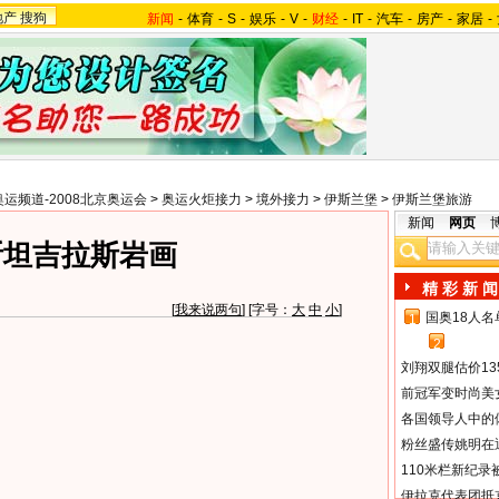
地产
搜狗
新闻
-
体育
-
S
-
娱乐
-
V
-
财经
-
IT
-
汽车
-
房产
-
家居
-
奥运频道-2008北京奥运会
>
奥运火炬接力
>
境外接力
>
伊斯兰堡
>
伊斯兰堡旅游
新闻
网页
斯坦吉拉斯岩画
精 彩 新 闻
[
我来说两句
] [字号：
大
中
小
]
国奥18人
1
2
刘翔双腿估价13
前冠军变时尚美
各国领导人中的
粉丝盛传姚明在通
110米栏新纪录
伊拉克代表团抵京