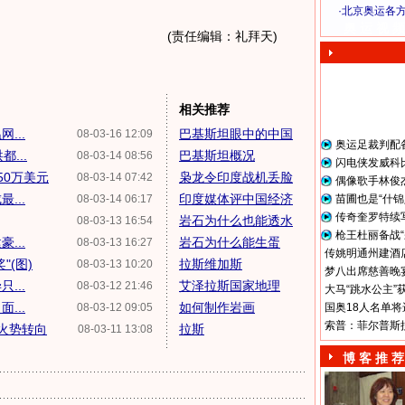
·
北京奥运各
奥 运 视 频
(责任编辑：礼拜天)
相关推荐
...
巴基斯坦眼中的中国
08-03-16 12:09
奥运足裁判配
...
巴基斯坦概况
08-03-14 08:56
闪电侠发威科
50万美元
枭龙令印度战机丢脸
08-03-14 07:42
偶像歌手林俊
...
印度媒体评中国经济
08-03-14 06:17
苗圃也是“什锦
传奇奎罗特续
岩石为什么也能透水
08-03-13 16:54
枪王杜丽备战“
...
岩石为什么能生蛋
08-03-13 16:27
传姚明通州建酒店
(图)
拉斯维加斯
08-03-13 10:20
梦八出席慈善晚宴
...
艾泽拉斯国家地理
08-03-12 21:46
大马“跳水公主”
...
如何制作岩画
08-03-12 09:05
国奥18人名单将
索普：菲尔普斯
火势转向
拉斯
08-03-11 13:08
博 客 推 荐