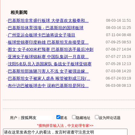
相关新闻
·
巴基斯坦非常盛行板球 大使喜欢太极拳和...
08-03-16 11:51
·
巴基斯坦体育强项 - 巴基斯坦的国球板球
08-03-16 11:25
·
广州亚运会板球卡巴迪将设女子项目
07-11-04 08:48
·
板球世锦赛印度称雄 巴基斯坦无奈接受亚...
07-09-25 08:53
·
图文:女子400米栏预赛 巴基斯坦选手最后冲刺
07-08-27 14:04
·
亚洲女子板球锦标赛 中国队集训一月喜获...
07-07-27 15:19
·
沈阳5名队员入选国家队 备战女子板球亚锦赛
07-05-28 12:13
·
巴基斯坦部族陋习害人不浅 女子被强迫嫁...
07-03-08 14:20
·
巴基斯坦女子被家人虐杀 喉管被割成三段(...
06-07-24 03:19
·
布什访巴被板球击中 误称巴基斯坦是阿拉...
06-03-08 08:13
用户：
匿名
隐藏地址
设为辩论话题
*搜狗拼音输入法，中文处理专家>>