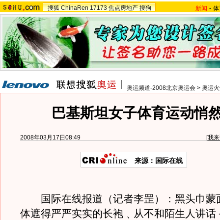
搜狐
ChinaRen
17173
焦点房地产
搜狗
新闻
-
体
奥运频道-2008北京奥运会
>
奥运火
巴基斯坦女子体育运动悄
2008年03月17日08:49
[
我来
来源：国际在线
国际在线报道（记者李罡）：黑头巾蒙
体遮得严严实实的长袍﹑从不和陌生人讲话