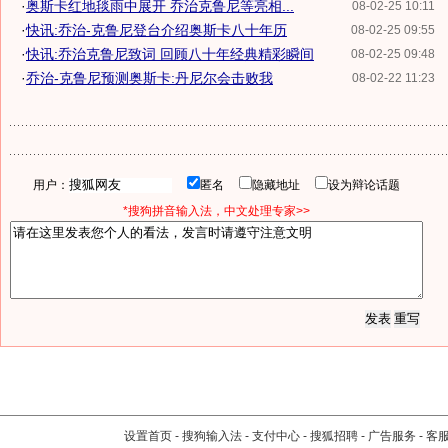
·
奥斯卡红地毯雨中展开 乔治克鲁尼等亮相...
08-02-25 10:11
·
快讯:乔治-克鲁尼登台介绍奥斯卡八十年历
08-02-25 09:55
·
快讯:乔治克鲁尼致词 回顾八十年经典精彩瞬间
08-02-25 09:48
·
乔治-克鲁尼预测奥斯卡:丹尼尔会击败我
08-02-22 11:23
用户：
匿名
隐藏地址
设为辩论话题
*搜狗拼音输入法，中文处理专家>>
设置首页
-
搜狗输入法
-
支付中心
-
搜狐招聘
-
广告服务
-
客