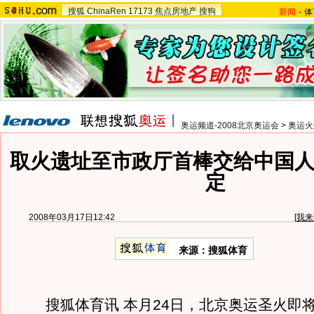
搜狐
ChinaRen
17173
焦点房地产
搜狗
新闻
-
体
奥运频道-2008北京奥运会
>
奥运火
取火遗址至市政厅首棒交给中国人
定
2008年03月17日12:42
[
我来
来源：搜狐体育
搜狐体育讯 本月24日，北京奥运圣火即