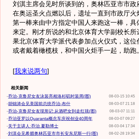
刘淇主席会见时所谈到的，奥林匹亚市市政
在奥运圣火点燃以后，遗址一直到市政厅火
第一棒来由中方指定中国人来跑这一棒，具
来定。刚才所说的和北京体育大学副校长所
果北京体育大学派代表参加点火仪式，这位
或者戴着橄榄枝，和中国火炬手一起，助跑
[
我来说两句
]
相关新闻
·
乔治-克鲁尼女友泳装亮相洛杉矶时装周(图)
08-03-15 10:45
·
胡锦涛会见美国前总统乔治-布什
08-03-07 21:18
·
乔治-克鲁尼女友现形记:从酒吧女到走红毯(图)
08-03-07 11:11
·
乔治亚罗以Quaranta概念车庆祝创业40周年
08-03-07 09:27
·
关于主讲人:乔治.夏勒博士
08-03-04 17:34
·
刘淇会见希腊奥林匹亚市市长安东尼斯一行(图)
08-02-28 19:34