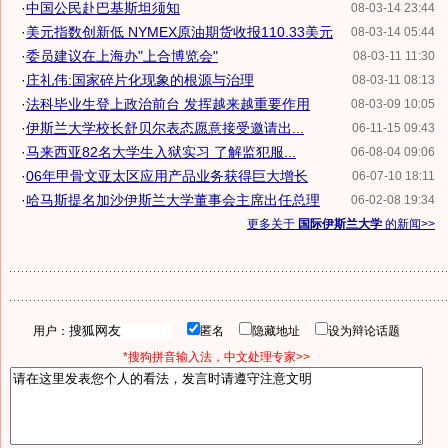
·
中国公民赴巴基斯坦须知
08-03-14 23:44
·
美元指数创新低 NYMEX原油期货收报110.33美元
08-03-14 05:44
·
委员建议在上海办"上合博览会"
08-03-11 11:30
·
庄礼伟:国家碎片化现象的根源与治理
08-03-11 08:13
·
法科毕业生登上政治前台 发挥越来越重要作用
08-03-09 10:05
·
伊斯兰大学校长舒贝尔表态愿意接受邀请出...
06-11-15 09:43
·
马来西亚82名大学生入狱实习 了解监犯服...
06-08-04 09:06
·
06年甲骨文亚太区应用产品业务获得巨大增长
06-07-10 18:11
·
哈马斯提名加沙伊斯兰大学董事会主席出任总理
06-02-08 19:34
更多关于
国际伊斯兰大学
的新闻>>
用户：
匿名
隐藏地址
设为辩论话题
*搜狗拼音输入法，中文处理专家>>