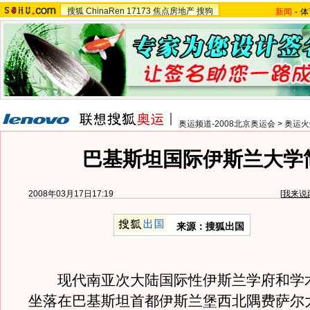
搜狐
ChinaRen
17173
焦点房地产
搜狗
新闻
-
体
奥运频道-2008北京奥运会
>
奥运火
巴基斯坦国际伊斯兰大学
2008年03月17日17:19
[
我来说
来源：搜狐出国
现代南亚次大陆国际性伊斯兰学府和学
坐落在巴基斯坦首都伊斯兰堡西北隅费萨尔