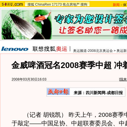
搜狐
ChinaRen
17173
焦点房地产
搜狗
新闻
-
体
奥运频道-2008北京奥运会
>
奥运新
金威啤酒冠名2008赛季中超 冲
2008年03月30日16:03
[
我来
来源：四川新闻网-成都日报
（记者 胡锐凯） 昨天上午，2008赛季
于敲定——中国足协、中超联赛委员会、中