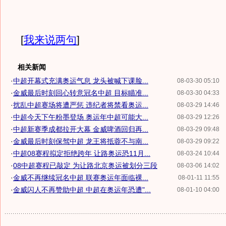
[
我来说两句
]
相关新闻
·
中超开幕式充满奥运气息 龙头被喊下课脸...
08-03-30 05:10
·
金威最后时刻回心转意冠名中超 目标瞄准...
08-03-30 04:33
·
扰乱中超赛场将遭严惩 违纪者将禁看奥运...
08-03-29 14:46
·
中超今天下午粉墨登场 奥运年中超可能大...
08-03-29 12:26
·
中超新赛季成都拉开大幕 金威啤酒回归再...
08-03-29 09:48
·
金威最后时刻保驾中超 龙王将抵蓉不与南...
08-03-29 09:22
·
中超08赛程拟定拒绝跨年 让路奥运恐11月...
08-03-24 10:44
·
08中超赛程已敲定 为让路北京奥运被划分三段
08-03-06 14:02
·
金威不再继续冠名中超 联赛奥运年面临裸...
08-01-11 11:55
·
金威闪人不再赞助中超 中超在奥运年恐遭"...
08-01-10 04:00