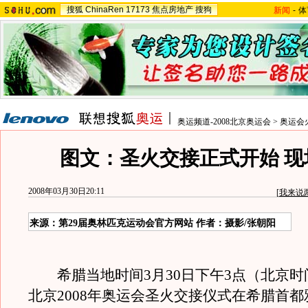
搜狐
ChinaRen
17173
焦点房地产
搜狗
新闻
-
体
奥运频道-2008北京奥运会
>
奥运会
图文：圣火交接正式开始 现
2008年03月30日20:11
[
我来说
来源：第29届奥林匹克运动会官方网站 作者：摄影/张朝阳
希腊当地时间3月30日下午3点（北京时
北京2008年奥运会圣火交接仪式在希腊首