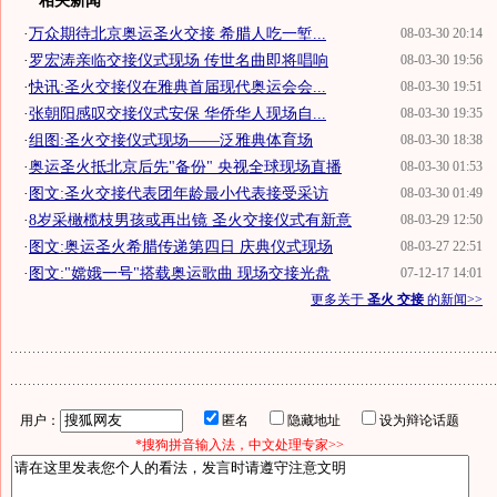
相关新闻
·
万众期待北京奥运圣火交接 希腊人吃一堑...
08-03-30 20:14
·
罗宏涛亲临交接仪式现场 传世名曲即将唱响
08-03-30 19:56
·
快讯:圣火交接仪在雅典首届现代奥运会会...
08-03-30 19:51
·
张朝阳感叹交接仪式安保 华侨华人现场自...
08-03-30 19:35
·
组图:圣火交接仪式现场——泛雅典体育场
08-03-30 18:38
·
奥运圣火抵北京后先"备份" 央视全球现场直播
08-03-30 01:53
·
图文:圣火交接代表团年龄最小代表接受采访
08-03-30 01:49
·
8岁采橄榄枝男孩或再出镜 圣火交接仪式有新意
08-03-29 12:50
·
图文:奥运圣火希腊传递第四日 庆典仪式现场
08-03-27 22:51
·
图文:"嫦娥一号"搭载奥运歌曲 现场交接光盘
07-12-17 14:01
更多关于
圣火 交接
的新闻>>
用户：
匿名
隐藏地址
设为辩论话题
*搜狗拼音输入法，中文处理专家>>