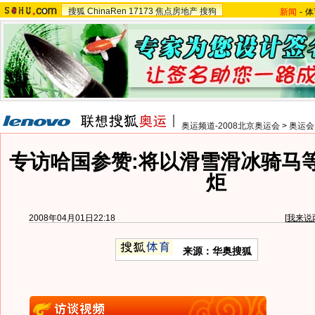
搜狐
ChinaRen
17173
焦点房地产
搜狗
新闻
-
体
奥运频道-2008北京奥运会
>
奥运会
专访哈国参赞:将以滑雪滑冰骑马
炬
2008年04月01日22:18
[
我来说
来源：华奥搜狐