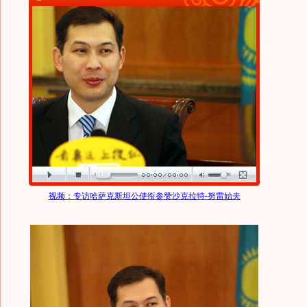
视频：专访哈萨克斯坦公使衔参赞沙克拉特-努雷始夫