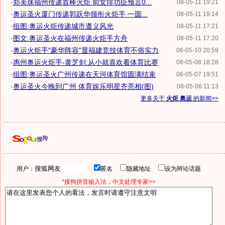
·
郑美珠福州传递首棒火炬 前女排功臣预言0...
08-05-11 19:21
·
奥运圣火厦门传递郭跃华领衔火炬手 一圆...
08-05-11 19:14
·
组图:奥运火炬传递城市遵义风光
08-05-11 17:21
·
图文:奥运圣火在福州传递火炬手方舟
08-05-11 17:20
·
奥运火炬手"豪华阵容"显福建竞技体育不俗实力
08-05-10 20:59
·
惠州奥运火炬手-黄芝剑:从小就喜欢看体育比赛
08-05-08 18:28
·
组图:奥运圣火广州传递在天河体育馆圆满结束
08-05-07 19:51
·
奥运圣火今晚到广州 体育娱乐明星齐亮相(图)
08-05-06 11:13
更多关于
火炬 奥运
的新闻>>
用户：
匿名
隐藏地址
设为辩论话题
*搜狗拼音输入法，中文处理专家>>