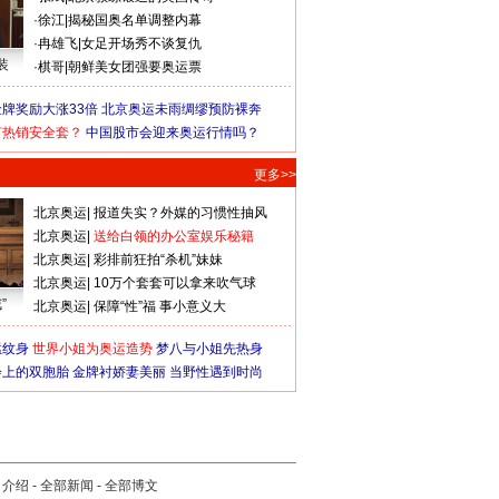
·
徐江
|
揭秘国奥名单调整内幕
·
冉雄飞
|
女足开场秀不谈复仇
装
·
棋哥
|
朝鲜美女团强要奥运票
牌奖励大涨33倍
北京奥运未雨绸缪预防裸奔
何热销安全套？
中国股市会迎来奥运行情吗？
更多>>
北京奥运
|
报道失实？外媒的习惯性抽风
北京奥运
|
送给白领的办公室娱乐秘籍
北京奥运
|
彩排前狂拍“杀机”妹妹
北京奥运
|
10万个套套可以拿来吹气球
”
北京奥运
|
保障“性”福 事小意义大
猛纹身
世界小姐为奥运造势
梦八与小姐先热身
会上的双胞胎
金牌衬娇妻美丽
当野性遇到时尚
司介绍
-
全部新闻
-
全部博文