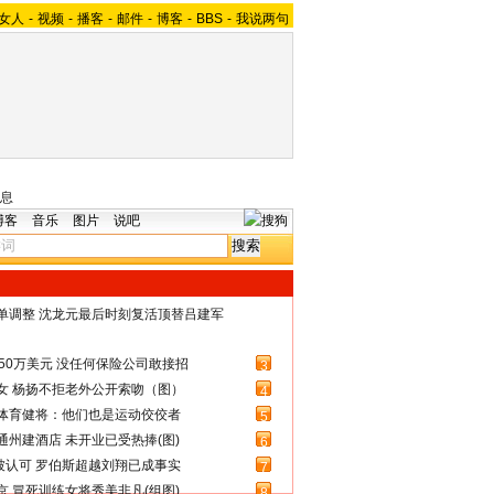
女人
-
视频
-
播客
-
邮件
-
博客
-
BBS
-
我说两句
息
博客
音乐
图片
说吧
名单调整 沈龙元最后时刻复活顶替吕建军
50万美元 没任何保险公司敢接招
3
女 杨扬不拒老外公开索吻（图）
4
体育健将：他们也是运动佼佼者
5
州建酒店 未开业已受热捧(图)
6
被认可 罗伯斯超越刘翔已成事实
7
 冒死训练女将秀美非凡(组图)
8