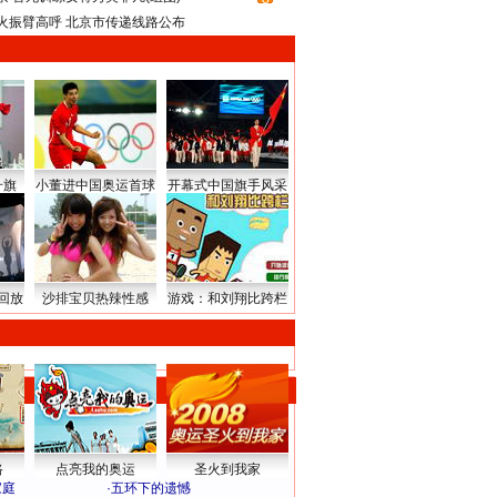
火振臂高呼 北京市传递线路公布
升旗
小董进中国奥运首球
开幕式中国旗手风采
回放
沙排宝贝热辣性感
游戏：和刘翔比跨栏
路
点亮我的奥运
圣火到我家
家庭
·
五环下的遗憾