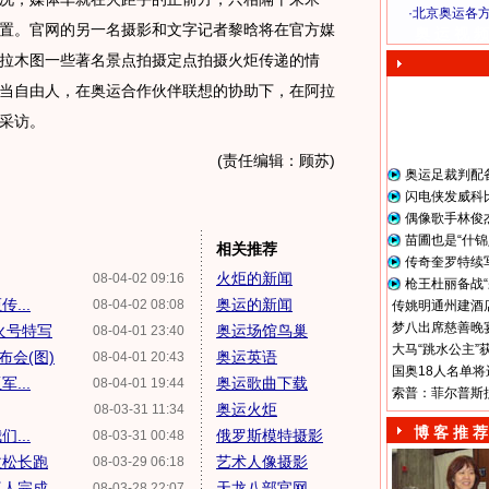
·
北京奥运各
置。官网的另一名摄影和文字记者黎晗将在官方媒
奥 运 视 频
拉木图一些著名景点拍摄定点拍摄火炬传递的情
当自由人，在奥运合作伙伴联想的协助下，在阿拉
采访。
(责任编辑：顾苏)
奥运足裁判配
闪电侠发威科
偶像歌手林俊
苗圃也是“什锦
相关推荐
传奇奎罗特续
火炬的新闻
08-04-02 09:16
枪王杜丽备战“
...
奥运的新闻
08-04-02 08:08
传姚明通州建酒店
梦八出席慈善晚宴
火号特写
奥运场馆鸟巢
08-04-01 23:40
大马“跳水公主”
会(图)
奥运英语
08-04-01 20:43
国奥18人名单将
...
奥运歌曲下载
08-04-01 19:44
索普：菲尔普斯
奥运火炬
08-03-31 11:34
博 客 推 荐
...
俄罗斯模特摄影
08-03-31 00:48
拉松长跑
艺术人像摄影
08-03-29 06:18
三人完成
天龙八部官网
08-03-28 22:07