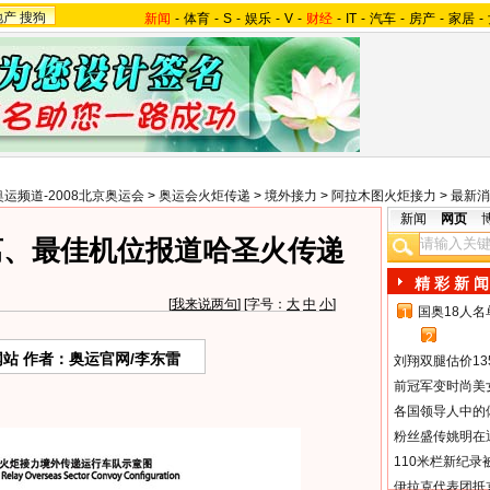
地产
搜狗
新闻
-
体育
-
S
-
娱乐
-
V
-
财经
-
IT
-
汽车
-
房产
-
家居
-
奥运频道-2008北京奥运会
>
奥运会火炬传递
>
境外接力
>
阿拉木图火炬接力
>
最新消
新闻
网页
离、最佳机位报道哈圣火传递
精 彩 新 闻
[
我来说两句
] [字号：
大
中
小
]
国奥18人
1
2
站 作者：奥运官网/李东雷
刘翔双腿估价13
前冠军变时尚美
各国领导人中的
粉丝盛传姚明在通
110米栏新纪录
伊拉克代表团抵京