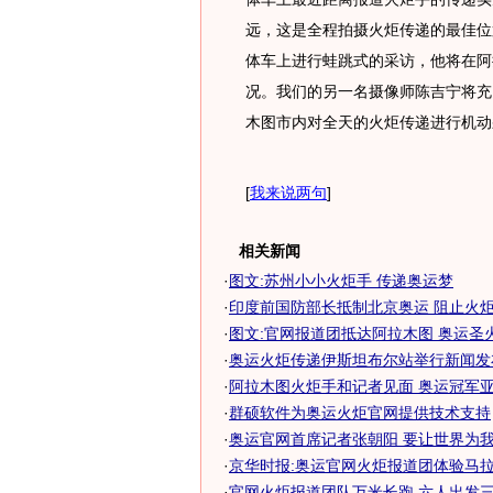
远，这是全程拍摄火炬传递的最佳位
体车上进行蛙跳式的采访，他将在阿
况。我们的另一名摄像师陈吉宁将充
木图市内对全天的火炬传递进行机动
[
我来说两句
]
相关新闻
·
图文:苏州小小火炬手 传递奥运梦
·
印度前国防部长抵制北京奥运 阻止火炬传
·
图文:官网报道团抵达阿拉木图 奥运圣
·
奥运火炬传递伊斯坦布尔站举行新闻发布
·
阿拉木图火炬手和记者见面 奥运冠军亚军
·
群硕软件为奥运火炬官网提供技术支持
·
奥运官网首席记者张朝阳 要让世界为我们
·
京华时报:奥运官网火炬报道团体验马
·
官网火炬报道团队万米长跑 六人出发