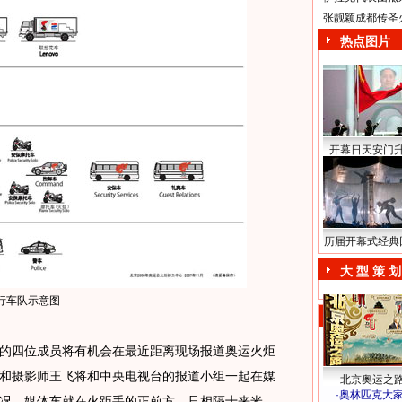
张靓颖成都传圣
热点图片
开幕日天安门
历届开幕式经典
大 型 策 划
行车队示意图
四位成员将有机会在最近距离现场报道奥运火炬
和摄影师王飞将和中央电视台的报道小组一起在媒
北京奥运之
·
奥林匹克大
况，媒体车就在火距手的正前方，只相隔十来米