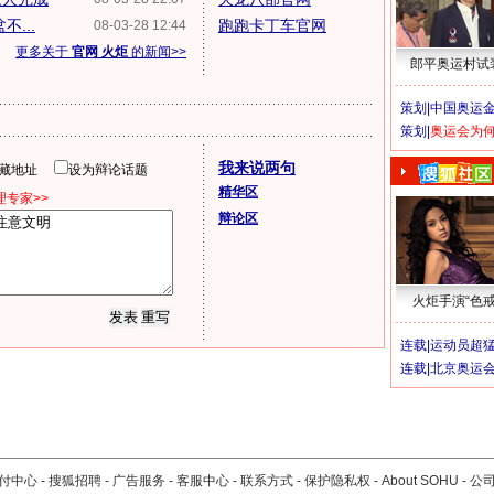
...
跑跑卡丁车官网
08-03-28 12:44
更多关于
官网 火炬
的新闻>>
郎平奥运村试
策划|
中国奥运金
策划|
奥运会为
我来说两句
隐藏地址
设为辩论话题
精华区
专家>>
辩论区
火炬手演“色戒
连载|
运动员超
连载|
北京奥运
付中心
-
搜狐招聘
-
广告服务
-
客服中心
-
联系方式
-
保护隐私权
-
About SOHU
-
公