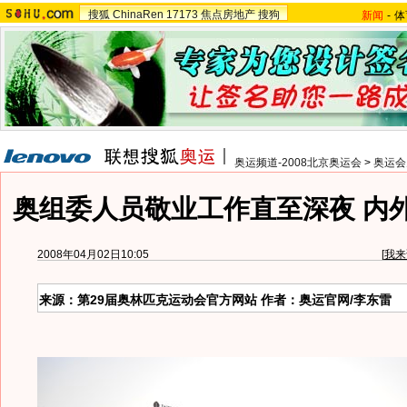
搜狐
ChinaRen
17173
焦点房地产
搜狗
新闻
-
体
奥运频道-2008北京奥运会
>
奥运会
奥组委人员敬业工作直至深夜 内
2008年04月02日10:05
[
我来
来源：第29届奥林匹克运动会官方网站 作者：奥运官网/李东雷