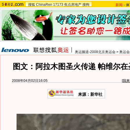
搜狐
ChinaRen
17173
焦点房地产
搜狗
新闻
-
体
奥运频道-2008北京奥运会
>
奥运会
图文：阿拉木图圣火传递 帕维尔在
2008年04月02日16:05
[
我来
来源：新华社