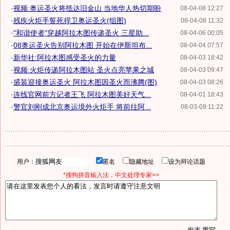
·
视频:奥运圣火将抵达旧金山 当地华人热切期盼
08-04-08 12:27
·
残疾火炬手誓死捍卫奥运圣火(组图)
08-04-08 11:32
·
"和谐使者"穿越阿拉木图传递圣火 三星助...
08-04-06 00:05
·
08奥运圣火告别阿拉木图 开始在伊斯坦布...
08-04-04 07:57
·
新华社:阿拉木图感受圣火的力量
08-04-03 18:42
·
视频:火炬传递阿拉木图站 圣火点亮苹果之城
08-04-03 09:47
·
盛装迎接奥运圣火 阿拉木图因圣火而沸腾(图)
08-04-03 08:26
·
连线官网前方记者王飞 阿拉木图美好天气...
08-04-01 18:43
·
警官刘刚成北京奥运境外火炬手 将前往阿...
08-03-09 11:22
用户：
匿名
隐藏地址
设为辩论话题
*搜狗拼音输入法，中文处理专家>>