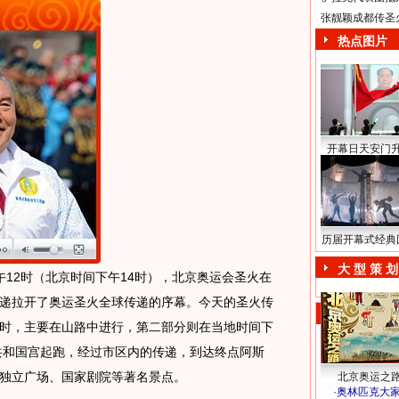
张靓颖成都传圣
热点图片
开幕日天安门
历届开幕式经典
大 型 策 划
午12时（北京时间下午14时），北京奥运会圣火在
递拉开了奥运圣火全球传递的序幕。今天的圣火传
时，主要在山路中进行，第二部分则在当地时间下
从共和国宫起跑，经过市区内的传递，到达终点阿斯
独立广场、国家剧院等著名景点。
北京奥运之
·
奥林匹克大