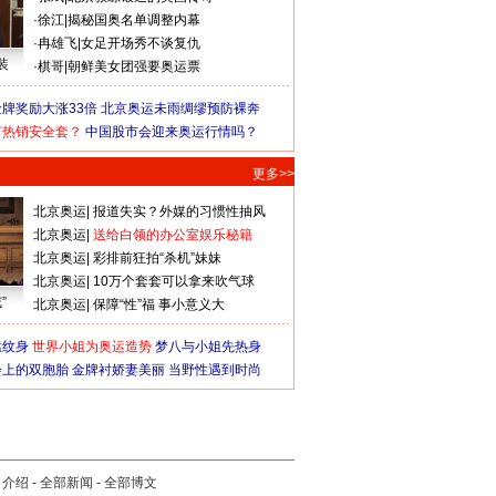
·
徐江
|
揭秘国奥名单调整内幕
·
冉雄飞
|
女足开场秀不谈复仇
装
·
棋哥
|
朝鲜美女团强要奥运票
牌奖励大涨33倍
北京奥运未雨绸缪预防裸奔
何热销安全套？
中国股市会迎来奥运行情吗？
更多>>
北京奥运
|
报道失实？外媒的习惯性抽风
北京奥运
|
送给白领的办公室娱乐秘籍
北京奥运
|
彩排前狂拍“杀机”妹妹
北京奥运
|
10万个套套可以拿来吹气球
”
北京奥运
|
保障“性”福 事小意义大
猛纹身
世界小姐为奥运造势
梦八与小姐先热身
会上的双胞胎
金牌衬娇妻美丽
当野性遇到时尚
司介绍
-
全部新闻
-
全部博文