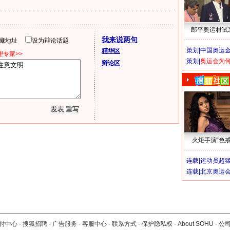
郎平奥运村试
我来说两句
隐藏地址
设为辩论话题
策划|
中国奥运金
精华区
专家>>
策划|
奥运会为
辩论区
火炬手演“色戒
连载|
运动员超
连载|
北京奥运
付中心
-
搜狐招聘
-
广告服务
-
客服中心
-
联系方式
-
保护隐私权
-
About SOHU
-
公