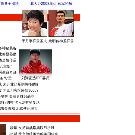
方筹备全揭秘
·
北大办2008奥运·冠军论坛
于丹擎祥云圣火
姚明传神圣祥云
体 育 热 点
备神秘装备
比略显萎靡
杰全情传递
八宝饭”
写生命奇迹
刘翔竞选IOC委员
杀气”重
 未开业已受到热捧(图)
 为四川灾区筹款300万
获赞誉 美丽更胜郭晶晶
进行调整 沈元龙有望复活
揽8金没戏 北京变化很大
·
段暄
|
女足首战瑞典以巧求胜
·
张斌
|
北京教练锻造的美国传奇