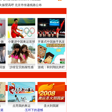
火振臂高呼 北京市传递线路公布
升旗
小董进中国奥运首球
开幕式中国旗手风采
回放
沙排宝贝热辣性感
游戏：和刘翔比跨栏
路
点亮我的奥运
圣火到我家
家庭
·
五环下的遗憾