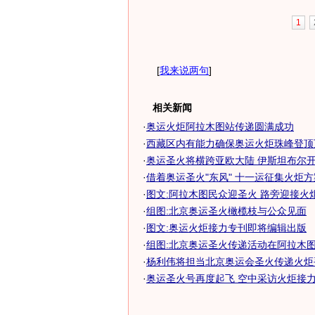
1
[
我来说两句
]
相关新闻
·
奥运火炬阿拉木图站传递圆满成功
·
西藏区内有能力确保奥运火炬珠峰登顶
·
奥运圣火将横跨亚欧大陆 伊斯坦布尔
·
借着奥运圣火"东风" 十一运征集火炬
·
图文:阿拉木图民众迎圣火 路旁迎接火
·
组图:北京奥运圣火橄榄枝与公众见面
·
图文:奥运火炬接力专刊即将编辑出版
·
组图:北京奥运圣火传递活动在阿拉木图拉
·
杨利伟将担当北京奥运会圣火传递火炬手
·
奥运圣火号再度起飞 空中采访火炬接力运