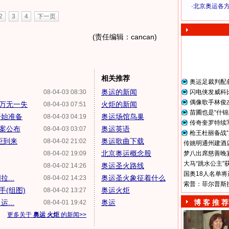
·
北京奥运各
奥 运 视 频
2
3
4
下一页
(责任编辑：cancan)
相关推荐
奥运足裁判配
奥运的新闻
08-04-03 08:30
闪电侠发威科
偶像歌手林俊
万无一失
火炬的新闻
08-04-03 07:51
苗圃也是“什锦
开始准备
奥运场馆鸟巢
08-04-03 04:19
传奇奎罗特续
方案公布
奥运英语
08-04-03 03:07
枪王杜丽备战“
炬到来
奥运歌曲下载
08-04-02 21:02
传姚明通州建酒店
北京奥运概念股
08-04-02 19:09
梦八出席慈善晚宴
大马“跳水公主”
奥运圣火路线
08-04-02 14:26
国奥18人名单将
...
奥运圣火象征着什么
08-04-02 14:23
索普：菲尔普斯
(组图)
奥运火炬
08-04-02 13:27
...
奥运
博 客 推 荐
08-04-01 19:42
更多关于
奥运 火炬
的新闻>>