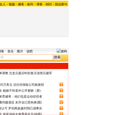
女人
-
视频
-
播客
-
邮件
-
博客
-
BBS
-
我说两句
博客
音乐
图片
说吧
名单调整 沈龙元最后时刻复活顶替吕建军
50万美元 没任何保险公司敢接招
3
女 杨扬不拒老外公开索吻（图）
4
体育健将：他们也是运动佼佼者
5
州建酒店 未开业已受热捧(图)
6
被认可 罗伯斯超越刘翔已成事实
7
 冒死训练女将秀美非凡(组图)
8