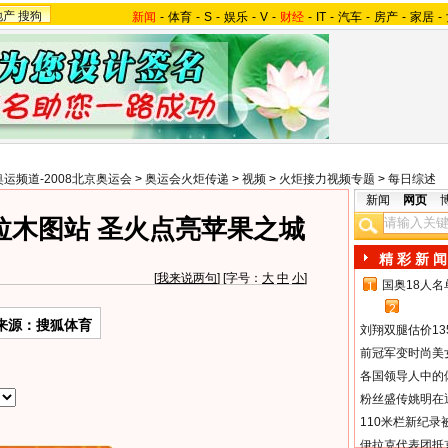
地产
搜狗
新闻
-
体育
-
S
-
娱乐
-
V
-
财经
-
IT
-
汽车
-
房产
-
家居
-
奥运频道-2008北京奥运会
>
奥运会火炬传递
>
视频
>
火炬接力视频专题
>
每日综述
新闻
网页
拉木图站 圣火点亮苹果之城
精 彩 新 闻
[
我来说两句
] [字号：
大
中
小
]
国奥18人
1
2
来源：搜狐体育
刘翔双腿估价13
前冠军变时尚美
各国领导人中的
粉丝盛传姚明在通
110米栏新纪录
伊拉克代表团抵京