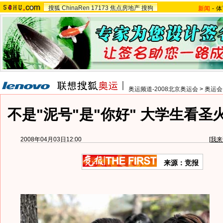
搜狐
ChinaRen
17173
焦点房地产
搜狗
新闻
-
体
奥运频道-2008北京奥运会
>
奥运会
不是"泥号"是"你好" 大学生看圣
2008年04月03日12:00
[
我来
来源：竞报