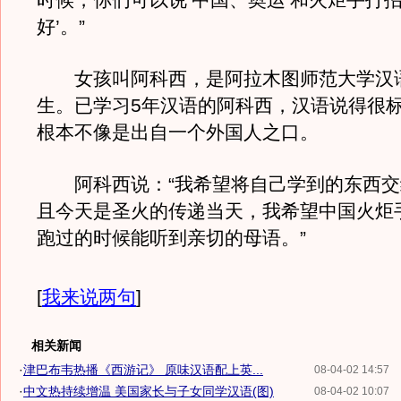
时候，你们可以说‘中国、奥运’和火炬手打招
好’。”
女孩叫阿科西，是阿拉木图师范大学汉
生。已学习5年汉语的阿科西，汉语说得很
根本不像是出自一个外国人之口。
阿科西说：“我希望将自己学到的东西交
且今天是圣火的传递当天，我希望中国火炬
跑过的时候能听到亲切的母语。”
[
我来说两句
]
相关新闻
·
津巴布韦热播《西游记》 原味汉语配上英...
08-04-02 14:57
·
中文热持续增温 美国家长与子女同学汉语(图)
08-04-02 10:07