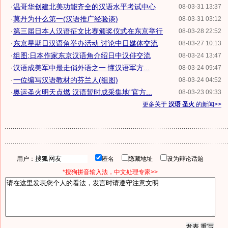
·
温哥华创建北美功能齐全的汉语水平考试中心
08-03-31 13:37
·
莫丹为什么第一(汉语推广经验谈)
08-03-31 03:12
·
第三届日本人汉语征文比赛颁奖仪式在东京举行
08-03-28 22:52
·
东京星期日汉语角举办活动 讨论中日媒体交流
08-03-27 10:13
·
组图:日本作家东京汉语角介绍日中汉俳交流
08-03-24 13:47
·
汉语成美军中最走俏外语之一 懂汉语军方...
08-03-24 09:47
·
一位编写汉语教材的芬兰人(组图)
08-03-24 04:52
·
奥运圣火明天点燃 汉语暂时成采集地"官方...
08-03-23 09:33
更多关于
汉语 圣火
的新闻>>
用户：
匿名
隐藏地址
设为辩论话题
*搜狗拼音输入法，中文处理专家>>