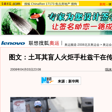
搜狐
ChinaRen
17173
焦点房地产
搜狗
新闻
-
体
奥运频道-2008北京奥运会
>
奥运会
图文：土耳其盲人火炬手杜兹干在
2008年04月03日23:08
[
我来
来源：新华网