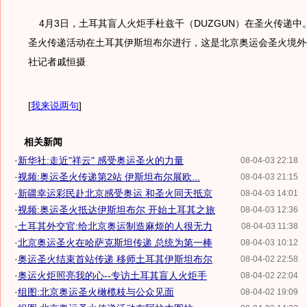
4月3日，土耳其盲人火炬手杜兹干（DUZGUN）在圣火传递中
圣火传递活动在土耳其伊斯坦布尔进行，这是北京奥运会圣火境外
社记者戚恒摄
[
我来说两句
]
相关新闻
·
新华社:走近"祥云" 感受奥运圣火的力量
08-04-03 22:18
·
视频:奥运圣火传递第2站 伊斯坦布尔展欧...
08-04-03 21:15
·
新疆幸运彩民赴北京感受奥运 和圣火同天抵京
08-04-03 14:01
·
视频:奥运圣火抵达伊斯坦布尔 开始土耳其之旅
08-04-03 12:36
·
土耳其外交官:给北京奥运制造麻烦的人很无力
08-04-03 11:38
·
北京奥运圣火在哈萨克斯坦传递 总统为第一棒
08-04-03 10:12
·
奥运圣火结束首站传递 移师土耳其伊斯坦布尔
08-04-02 22:58
·
奥运火炬照亮我的心--专访土耳其盲人火炬手
08-04-02 22:04
·
组图:北京奥运圣火橄榄枝与公众见面
08-04-02 19:09