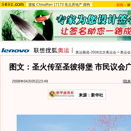
搜狐
ChinaRen
17173
焦点房地产
搜狗
新闻
-
体
奥运频道-2008北京奥运会
>
奥运会
图文：圣火传至圣彼得堡 市民议会
2008年04月05日23:49
[
我来
来源：新华社