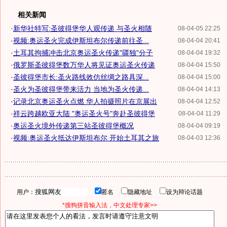
相关新闻
·
新华社特写:圣彼得堡华人观传递 与圣火相随
08-04-05 22:25
·
视频:奥运圣火完成伊斯坦布尔传递前往圣...
08-04-04 20:41
·
土耳其拘捕冲击北京奥运圣火传递"疆独"分子
08-04-04 19:32
·
俄罗斯圣彼得堡数万华人将见证奥运圣火传递
08-04-04 15:50
·
圣彼得堡市长:圣火路线效仿丝绸之路具深...
08-04-04 15:00
·
圣火为圣彼得堡带来活力 当地为圣火传递...
08-04-04 14:13
·
记录北京奥运圣火点燃 华人拍摄照片在京展出
08-04-04 12:52
·
祥云跨越欧亚大陆 "奥运圣火号"奔赴圣彼得堡
08-04-04 11:29
·
奥运圣火境外传递第三站圣彼得堡概况
08-04-04 09:19
·
视频:奥运圣火抵达伊斯坦布尔 开始土耳其之旅
08-04-03 12:36
用户：
匿名
隐藏地址
设为辩论话题
*搜狗拼音输入法，中文处理专家>>