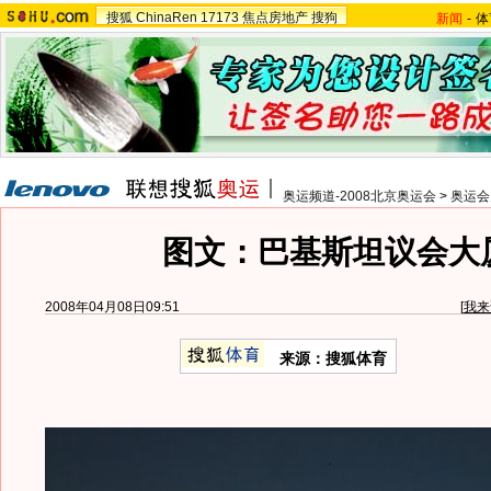
搜狐
ChinaRen
17173
焦点房地产
搜狗
新闻
-
体
奥运频道-2008北京奥运会
>
奥运会
图文：巴基斯坦议会大
2008年04月08日09:51
[
我来
来源：搜狐体育