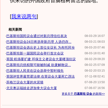
供来访的外国政府首脑植树留念的园地。
[
我来说两句
]
相关新闻
·
巴基斯坦国民议会通过对新总理信任表决
08-03-29 16:07
·
巴基斯坦议会24日将选举新总理 人选仍存...
08-03-21 08:03
·
巴基斯坦议会选出史上首位女议长 为布托同乡
08-03-20 07:46
·
巴基斯坦新一届国民议会举行首次会议
08-03-18 01:40
·
英国:机场要扩建 环保主义者议会大厦楼顶抗议
08-02-29 09:20
·
巴基斯坦总统权限可能被削减 欲废解散议...
08-02-25 07:09
·
巴基斯坦人民党在议会选举中暂时领先
08-02-20 03:15
·
英国评世界最荒谬法律:在英议会大厦死亡违法
07-11-08 02:41
·
苏格兰议会大厦的水泥墙
07-08-20 13:50
·
北京奥运福娃走进加拿大议会大厦
07-06-07 16:56
更多关于
巴基斯坦 议会
的新闻>>