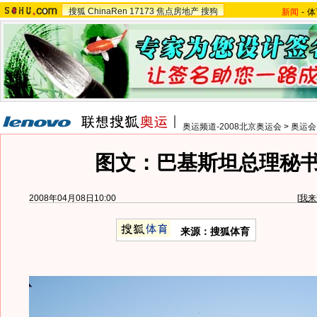
搜狐
ChinaRen
17173
焦点房地产
搜狗
新闻
-
体
奥运频道-2008北京奥运会
>
奥运会
图文：巴基斯坦总理秘
2008年04月08日10:00
[
我来
来源：搜狐体育