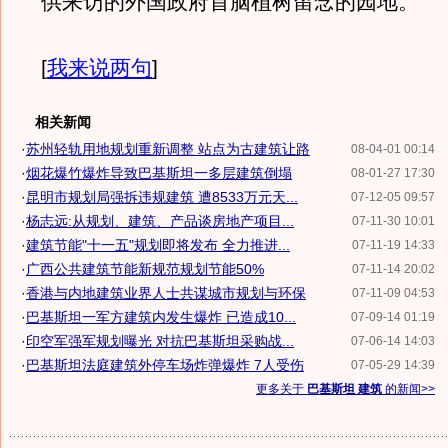
供来访的外国政府首脑植树留念的园地。
[
我来说两句
]
相关新闻
·
苏州轻轨用地规划重新调整 站点为古建筑让路
08-04-01 00:14
·
烟花爆竹爆炸导致巴基斯坦一多层建筑倒塌
08-01-27 17:30
·
昆明市规划局强拆违规建筑 遭8533万元天...
07-12-05 09:57
·
杨志远:从规划、建筑、产品谈房地产项目...
07-11-30 10:01
·
建筑节能"十一五"规划即将发布 全力推进...
07-11-19 14:33
·
广西公共建筑节能新规范规划节能50%
07-11-14 20:02
·
香港与内地建筑业界人士共谋城市规划与环保
07-11-09 04:53
·
巴基斯坦一军方建筑内发生爆炸 已造成10...
07-09-14 01:19
·
印空军强军规划曝光 对抗巴基斯坦采购战...
07-06-14 14:03
·
巴基斯坦法庭建筑外停车场炸弹爆炸 7人受伤
07-05-29 14:39
更多关于
巴基斯坦 建筑
的新闻>>