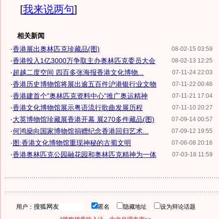
[
我来说两句
]
相关新闻
·
香港展出奥林匹克珍藏品(图)
08-02-15 03:59
·
香港投入1亿3000万争取主办奥林匹克委员大会
08-02-13 12:25
·
超越二度空间 四百多张海报香港文化博物...
07-11-24 22:03
·
香港历史博物馆将展出逾五百件沪港银行业文物
07-11-22 00:46
·
香港建首个"奥林匹克资料中心"推广奥运精神
07-11-21 17:04
·
香港文化博物馆展示粤语流行歌曲发展历程
07-11-10 20:27
·
大英博物馆珍藏展香港开幕 展270多件藏品(图)
07-09-14 00:57
·
何鸿燊向国家博物馆捐赠纪念香港回归艺术...
07-09-12 19:55
·
图:香港文化博物馆重现神秘的古蜀文明
07-06-08 20:16
·
香港奥林匹克公园融花园和奥林匹克精神为一体
07-03-18 11:59
用户：
匿名
隐藏地址
设为辩论话题