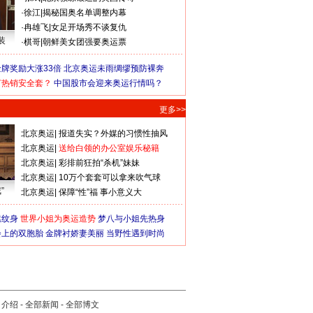
·
徐江
|
揭秘国奥名单调整内幕
·
冉雄飞
|
女足开场秀不谈复仇
装
·
棋哥
|
朝鲜美女团强要奥运票
牌奖励大涨33倍
北京奥运未雨绸缪预防裸奔
何热销安全套？
中国股市会迎来奥运行情吗？
更多>>
北京奥运
|
报道失实？外媒的习惯性抽风
北京奥运
|
送给白领的办公室娱乐秘籍
北京奥运
|
彩排前狂拍“杀机”妹妹
北京奥运
|
10万个套套可以拿来吹气球
”
北京奥运
|
保障“性”福 事小意义大
猛纹身
世界小姐为奥运造势
梦八与小姐先热身
会上的双胞胎
金牌衬娇妻美丽
当野性遇到时尚
司介绍
-
全部新闻
-
全部博文