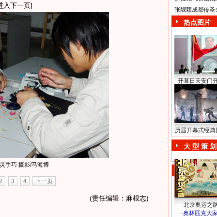
进入下一页]
张靓颖成都传圣
热点图片
开幕日天安门
历届开幕式经典
大 型 策 划
灵手巧 摄影/马海博
2
3
4
下一页
(责任编辑：麻根志)
北京奥运之
·
奥林匹克大