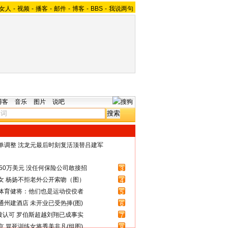
女人
-
视频
-
播客
-
邮件
-
博客
-
BBS
-
我说两句
博客
音乐
图片
说吧
名单调整 沈龙元最后时刻复活顶替吕建军
50万美元 没任何保险公司敢接招
3
女 杨扬不拒老外公开索吻（图）
4
体育健将：他们也是运动佼佼者
5
州建酒店 未开业已受热捧(图)
6
被认可 罗伯斯超越刘翔已成事实
7
 冒死训练女将秀美非凡(组图)
8