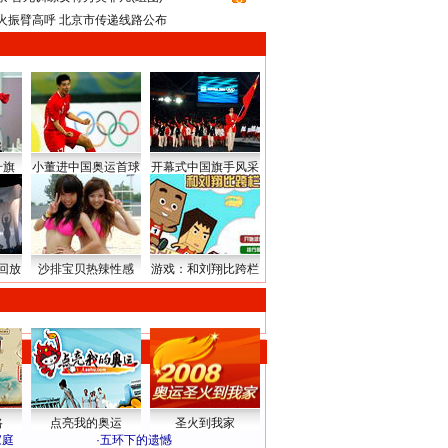
火振臂高呼 北京市传递线路公布
升旗
小董进中国奥运首球
开幕式中国旗手风采
回放
沙排宝贝热辣性感
游戏：和刘翔比跨栏
路
点亮我的奥运
圣火到我家
家庭
·
五环下的遗憾