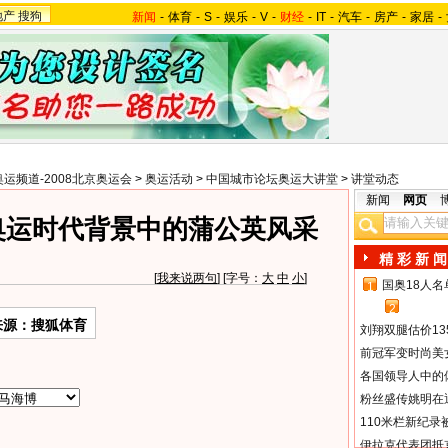
地产
搜狗
新闻
-
体育
-
S
-
娱乐
-
V
-
财经
-
IT
-
汽车
-
房产
-
家居
-
奥运频道-2008北京奥运会
>
奥运活动
>
中国城市论坛奥运大讲堂
>
讲堂动态
新闻
网页
奥运时代背景中的蒲公英风采
精 彩 新 闻
[
我来说两句
] [字号：
大
中
小
]
国奥18人
1
2
来源：搜狐体育
刘翔双腿估价13
前冠军变时尚美
各国领导人中的
粉丝盛传姚明在通
110米栏新纪录
伊拉克代表团抵京