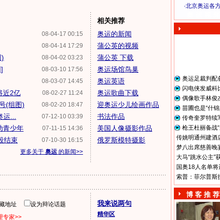
·
北京奥运各
奥 运 视 频
相关推荐
奥运的新闻
08-04-17 00:15
蒲公英的视频
08-04-14 17:29
)
蒲公英 下载
08-04-02 03:23
]
奥运场馆鸟巢
08-03-10 17:56
奥运足裁判配
奥运英语
08-03-07 14:45
闪电侠发威科
将近2亿
奥运歌曲下载
08-02-27 11:24
偶像歌手林俊
(组图)
迎奥运少儿绘画作品
08-02-20 18:47
苗圃也是“什锦
...
书法作品
07-12-10 03:39
传奇奎罗特续
助青少年
美国人像摄影作品
枪王杜丽备战“
07-11-15 14:36
传姚明通州建酒店
段结束
俄罗斯模特摄影
07-10-30 16:15
梦八出席慈善晚宴
更多关于
奥运
的新闻>>
大马“跳水公主”
国奥18人名单将
索普：菲尔普斯
博 客 推 荐
我来说两句
隐藏地址
设为辩论话题
精华区
专家>>