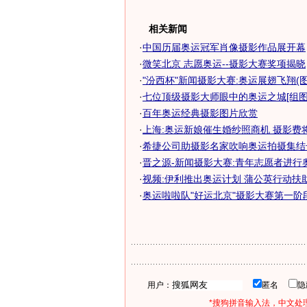
相关新闻
·
中国历届奥运冠军肖像摄影作品展开幕
·
微笑北京 志愿奥运--摄影大赛奖项揭晓
·
"汾西杯"新闻摄影大赛:奥运展翅飞翔(图
·
七位顶级摄影大师眼中的奥运之城[组图
·
百年奥运经典摄影图片欣赏
·
上海:奥运新娘催生婚纱照商机 摄影费
·
希捷公司助摄影名家吹响奥运拍摄集结号
·
晋之源-新闻摄影大赛:青年志愿者进行奥运
·
视频:伊利推出奥运计划 蒲公英行动扶
·
奥运啦啦队"好运北京"摄影大赛第一阶
用户：
匿名
*搜狗拼音输入法，中文处理