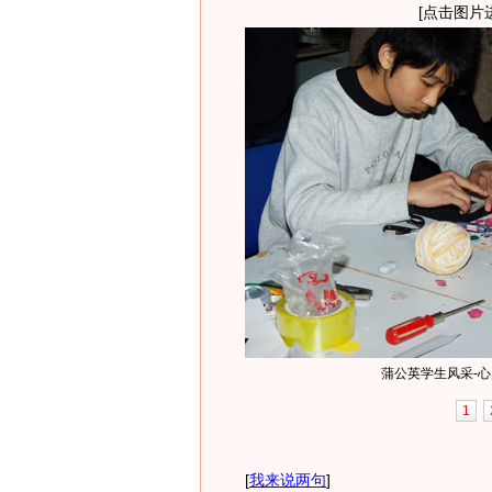
[点击图片
蒲公英学生风采-心
1
[
我来说两句
]