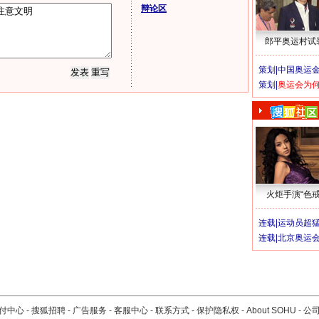
辩论区
郎平奥运村试
策划|
中国奥运金
策划|
奥运会为
火炬手演“色戒
连载|
运动员超
连载|
北京奥运
付中心
-
搜狐招聘
-
广告服务
-
客服中心
-
联系方式
-
保护隐私权
-
About SOHU
-
公