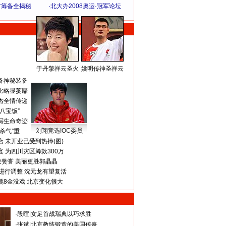
方筹备全揭秘
·
北大办2008奥运·冠军论坛
于丹擎祥云圣火
姚明传神圣祥云
体 育 热 点
备神秘装备
比略显萎靡
杰全情传递
八宝饭”
写生命奇迹
刘翔竞选IOC委员
杀气”重
 未开业已受到热捧(图)
 为四川灾区筹款300万
获赞誉 美丽更胜郭晶晶
进行调整 沈元龙有望复活
揽8金没戏 北京变化很大
·
段暄
|
女足首战瑞典以巧求胜
·
张斌
|
北京教练锻造的美国传奇