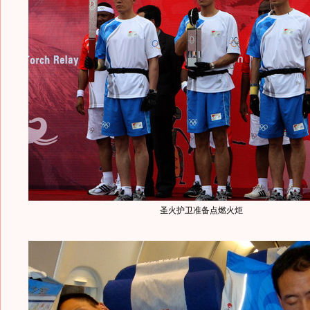
圣火护卫准备点燃火炬