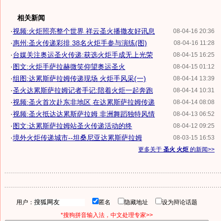
相关新闻
·
视频:火炬照亮整个世界 祥云圣火播撒友好讯息
08-04-16 20:36
·
惠州:圣火传递彩排 38名火炬手参与演练(图)
08-04-16 11:28
·
台媒关注奥运圣火传递:获选火炬手成无上光荣
08-04-15 16:25
·
图文:火炬手萨拉赫微笑仰望奥运圣火
08-04-15 01:12
·
组图:达累斯萨拉姆传递现场 火炬手风采(一)
08-04-14 13:39
·
圣火达累斯萨拉姆记者手记:陪着火炬一起奔跑
08-04-14 10:31
·
视频:圣火首次赴东非地区 在达累斯萨拉姆传递
08-04-14 08:08
·
视频:圣火抵达达累斯萨拉姆 非洲舞蹈独特风情
08-04-13 06:52
·
图文:达累斯萨拉姆站圣火传递活动的终
08-04-12 09:25
·
境外火炬传递城市--坦桑尼亚达累斯萨拉姆
08-03-15 16:53
更多关于
圣火 火炬
的新闻>>
用户：
匿名
隐藏地址
设为辩论话题
*搜狗拼音输入法，中文处理专家>>