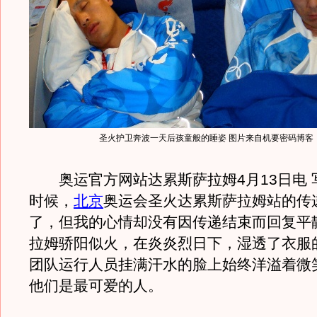
圣火护卫奔波一天后孩童般的睡姿 图片来自机要密码博客
奥运官方网站达累斯萨拉姆4月13日电 
时候，
北京
奥运会圣火达累斯萨拉姆站的传
了，但我的心情却没有因传递结束而回复平
拉姆骄阳似火，在炎炎烈日下，湿透了衣服
团队运行人员挂满汗水的脸上始终洋溢着微
他们是最可爱的人。