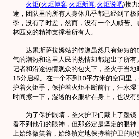
火炬
(
火炬博客
,
火炬新闻
,
火炬说吧
)
接力
途，团队里的所有人身体几乎都已经到了极
季，没有了时差，然而，没有一个人喊苦、
林匹克的精神支撑着所有人。
达累斯萨拉姆站的传递虽然只有短短的5
气的潮热和这里人民的热情却都超出了所有
记者和沿途热情观众的包夹下，圣火于当地
15分启程。在一个不到10平方米的空间里
护着火炬手，保护着火炬不断前行，汗水湿
时间擦一下，湿透的衣服粘在身上，也没有
为了保护眼睛，圣火护卫们戴上了墨镜
看不到他们的眼神，但那必定是坚定的眼神
上始终微笑着，始终镇定地保持着护卫的职