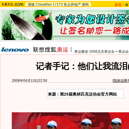
搜狐
ChinaRen
17173
焦点房地产
搜狗
新闻
-
体
奥运频道-2008北京奥运会
>
奥运会
记者手记：他们让我流泪(
2008年04月13日22:50
[
我来说两
来源：第29届奥林匹克运动会官方网站