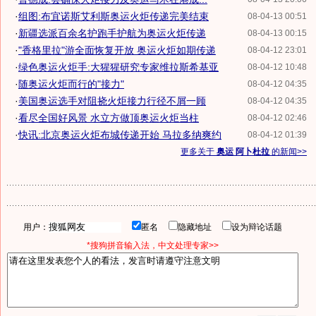
·
组图:布宜诺斯艾利斯奥运火炬传递完美结束
08-04-13 00:51
·
新疆选派百余名护跑手护航为奥运火炬传递
08-04-13 00:15
·
"香格里拉"游全面恢复开放 奥运火炬如期传递
08-04-12 23:01
·
绿色奥运火炬手:大猩猩研究专家维拉斯希基亚
08-04-12 10:48
·
随奥运火炬而行的"接力"
08-04-12 04:35
·
美国奥运选手对阻挠火炬接力行径不屑一顾
08-04-12 04:35
·
看尽全国好风景 水立方做顶奥运火炬当柱
08-04-12 02:46
·
快讯:北京奥运火炬布城传递开始 马拉多纳爽约
08-04-12 01:39
更多关于
奥运 阿卜杜拉
的新闻>>
用户：
匿名
隐藏地址
设为辩论话题
*搜狗拼音输入法，中文处理专家>>