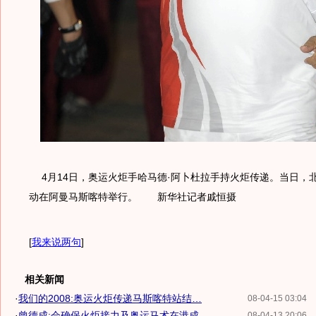
4月14日，奥运火炬手哈马德·阿卜杜拉手持火炬传递。当日，
动在阿曼马斯喀特举行。 新华社记者戚恒摄
[
我来说两句
]
相关新闻
·
我们的2008:奥运火炬传递马斯喀特站结…
08-04-15 03:04
·
曾德成:会确保火炬接力及奥运马术在港成...
08-04-13 20:06