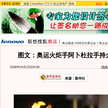
搜狐
ChinaRen
17173
焦点房地产
搜狗
新闻
-
体
奥运频道-2008北京奥运会
>
奥运会
图文：奥运火炬手阿卜杜拉手持
2008年04月15日04:08
[
我来
来源：新华社