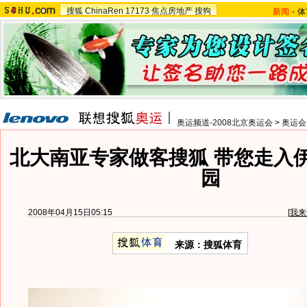
搜狐
ChinaRen
17173
焦点房地产
搜狗
新闻
-
体
奥运频道-2008北京奥运会
>
奥运会
北大南亚专家做客搜狐 带您走入
园
2008年04月15日05:15
[
我来
来源：搜狐体育