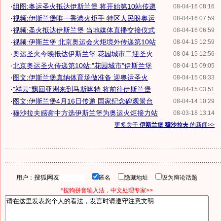
·
组图:奥运圣火抵达伊斯兰堡 将开始第10站传递
08-04-16 08:16
·
视频:伊斯兰堡唯一香港火炬手 特区人民盼奥运
08-04-16 07:59
·
视频:圣火抵达伊斯兰堡 当地媒体直播交接仪式
08-04-16 06:59
·
视频:伊斯兰堡 北京奥运会火炬境外传递第10站
08-04-15 12:59
·
奥运圣火今晚抵达伊斯兰堡 花园城市二迎圣火
08-04-15 12:56
·
北京奥运圣火传递第10站:"花园城市"伊斯兰堡
08-04-15 09:05
·
图文:伊斯兰堡真纳体育场做准备 迎奥运圣火
08-04-15 08:33
·
"祥云"飘回亚洲来到马斯喀特 将前往伊斯兰堡
08-04-15 03:51
·
图文:伊斯兰堡4月16日传递 国家纪念碑观景台
08-04-14 10:29
·
穆沙拉夫感谢中方选伊斯兰堡为奥运火炬接力站
08-03-18 13:14
更多关于
伊斯兰堡 穆沙拉夫
的新闻>>
用户：
匿名
隐藏地址
设为辩论话题
*搜狗拼音输入法，中文处理专家>>