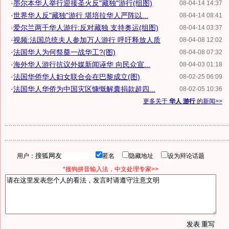
·
墨尔本华人举行迎接圣火反"藏独"游行(组图)
08-04-14 14:37
·
世界华人反"藏独"游行 堪培拉华人严阵以...
08-04-14 08:41
·
爱尔兰两千华人游行:反对藏独 支持奥运(组图)
08-04-14 03:37
·
视频:法国总统夫人参加万人游行 呼吁释放人质
08-04-08 12:02
·
法国华人为何祭奠一战华工?(图)
08-04-08 07:32
·
海外华人游行抗议外媒新闻诬华 向民众宣...
08-04-03 01:18
·
法国华侨华人妇女联合会在巴黎成立(图)
08-02-25 06:09
·
法国华人华侨为中国灾区慷慨解囊捐款超四...
08-02-05 10:36
更多关于
华人 游行
的新闻>>
用户：
匿名
隐藏地址
设为辩论话题
*搜狗拼音输入法，中文处理专家>>