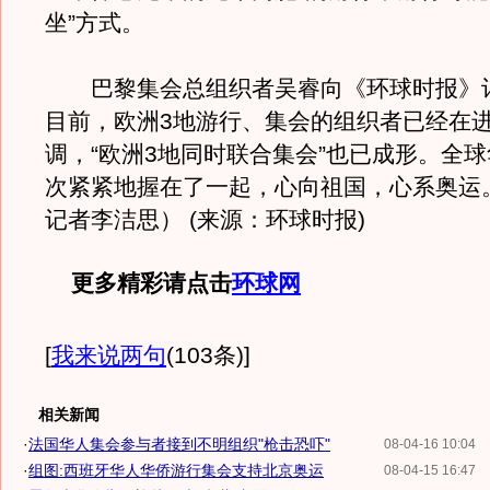
坐”方式。
巴黎集会总组织者吴睿向《环球时报》
目前，欧洲3地游行、集会的组织者已经在
调，“欧洲3地同时联合集会”也已成形。全
次紧紧地握在了一起，心向祖国，心系奥运
记者李洁思） (来源：环球时报)
更多精彩请点击
环球网
[
我来说两句
(103条)
]
相关新闻
·
法国华人集会参与者接到不明组织"枪击恐吓"
08-04-16 10:04
·
组图:西班牙华人华侨游行集会支持北京奥运
08-04-15 16:47