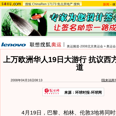
搜狐
ChinaRen
17173
焦点房地产
搜狗
新闻
-
体
奥运频道-2008北京奥运会
>
奥运会
上万欧洲华人19日大游行 抗议西
道
2008年04月16日08:13
[
我来说两
来源：环球时报-环球网
4月19日，巴黎、柏林、伦敦3地将同时