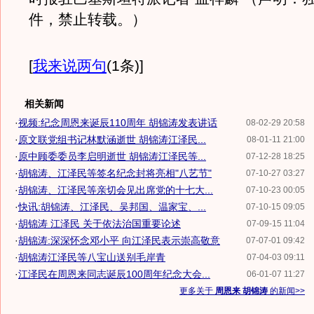
件，禁止转载。）
[
我来说两句
(1条)
]
相关新闻
·
视频:纪念周恩来诞辰110周年 胡锦涛发表讲话
08-02-29 20:58
·
原文联党组书记林默涵逝世 胡锦涛江泽民...
08-01-11 21:00
·
原中顾委委员李启明逝世 胡锦涛江泽民等...
07-12-28 18:25
·
胡锦涛、江泽民等签名纪念封将亮相"八艺节"
07-10-27 03:27
·
胡锦涛、江泽民等亲切会见出席党的十七大...
07-10-23 00:05
·
快讯:胡锦涛、江泽民、吴邦国、温家宝、...
07-10-15 09:05
·
胡锦涛 江泽民 关于依法治国重要论述
07-09-15 11:04
·
胡锦涛:深深怀念邓小平 向江泽民表示崇高敬意
07-07-01 09:42
·
胡锦涛江泽民等八宝山送别毛岸青
07-04-03 09:11
·
江泽民在周恩来同志诞辰100周年纪念大会...
06-01-07 11:27
更多关于
周恩来 胡锦涛
的新闻>>