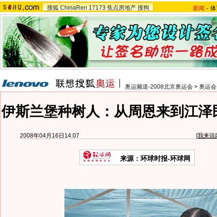
搜狐
ChinaRen
17173
焦点房地产
搜狗
新闻
-
体
奥运频道-2008北京奥运会
>
奥运会
伊斯兰堡种树人：从周恩来到江泽
2008年04月16日14:07
[
我来说
来源：环球时报-环球网