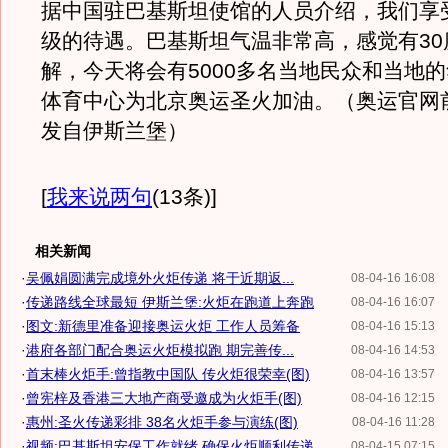
据中国驻巴基斯坦使馆的人员介绍，我们享
级的待遇。巴基斯坦气温非常高，感觉有30
解，今天将会有5000多名当地民众和当地
体育中心为北京奥运圣火加油。（奥运官网
发自伊斯兰堡）
[
我来说两句
(13条)
]
相关新闻
·
吴佩娟圆满完成境外火炬传递 将于近期返...
08-04-16 16:08
·
传递路线全球最短 伊斯兰堡:火炬在跑道上奔跑
08-04-16 16:07
·
图文:新德里准备迎接奥运火炬 工作人员筹备
08-04-16 15:13
·
港府各部门配合奥运火炬模拟跑 期完善传...
08-04-16 14:53
·
首末棒火炬手:曾指教中国队 传火炬很荣幸(图)
08-04-16 13:57
·
曾宪梓及香港三大地产商受邀成为火炬手(图)
08-04-16 12:15
·
惠州:圣火传递彩排 38名火炬手参与演练(图)
08-04-16 11:28
·
视频:巴基斯坦安保工作就绪 确保火炬顺利传递
08-04-15 07:15