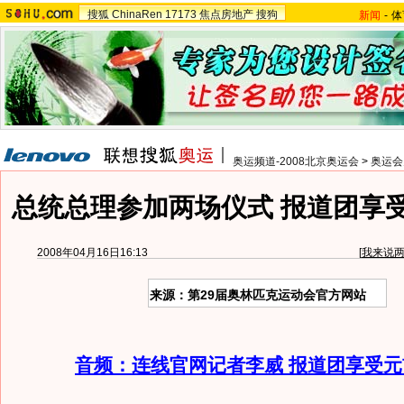
搜狐
ChinaRen
17173
焦点房地产
搜狗
新闻
-
体
奥运频道-2008北京奥运会
>
奥运会
总统总理参加两场仪式 报道团享受
2008年04月16日16:13
[
我来说
来源：第29届奥林匹克运动会官方网站
音频：连线官网记者李威 报道团享受