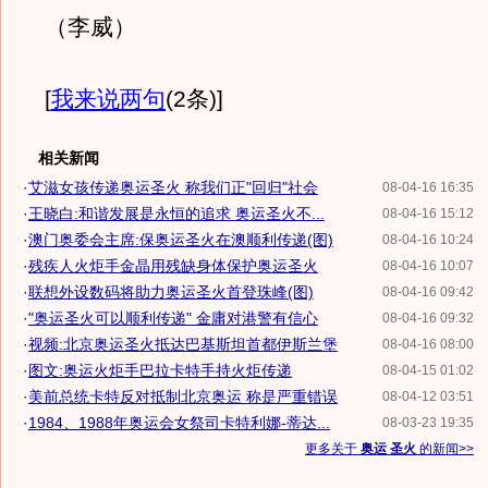
（李威）
[
我来说两句
(2条)
]
相关新闻
·
艾滋女孩传递奥运圣火 称我们正"回归"社会
08-04-16 16:35
·
王晓白:和谐发展是永恒的追求 奥运圣火不...
08-04-16 15:12
·
澳门奥委会主席:保奥运圣火在澳顺利传递(图)
08-04-16 10:24
·
残疾人火炬手金晶用残缺身体保护奥运圣火
08-04-16 10:07
·
联想外设数码将助力奥运圣火首登珠峰(图)
08-04-16 09:42
·
"奥运圣火可以顺利传递" 金庸对港警有信心
08-04-16 09:32
·
视频:北京奥运圣火抵达巴基斯坦首都伊斯兰堡
08-04-16 08:00
·
图文:奥运火炬手巴拉卡特手持火炬传递
08-04-15 01:02
·
美前总统卡特反对抵制北京奥运 称是严重错误
08-04-12 03:51
·
1984、1988年奥运会女祭司卡特利娜-蒂达...
08-03-23 19:35
更多关于
奥运 圣火
的新闻>>