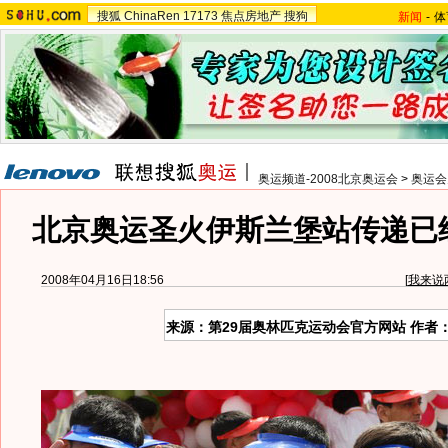
搜狐
ChinaRen
17173
焦点房地产
搜狗
新闻
-
体
奥运频道-2008北京奥运会
>
奥运会
北京奥运圣火伊斯兰堡站传递已
2008年04月16日18:56
[
我来说
来源：第29届奥林匹克运动会官方网站 作者