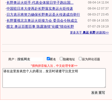
·
长野奥运火炬手:代表全体留日学子跑出国...
08-04-14 11:04
·
中国驻日本大使再赴长野落实奥运火炬传递
08-04-12 07:37
·
日方表示将努力确保长野奥运圣火传递成功举行
08-03-27 23:45
·
长野重视北京奥运火炬接力会 委员会今秋成立
07-08-14 16:55
·
图文:奥运百图百事 陈露激情"化蝶"情动长野
07-07-29 19:19
更多关于
奥运 长野
的新闻>>
用户：
匿名
隐藏地址
设为辩论话题
*搜狗拼音输入法，中文处理专家>>