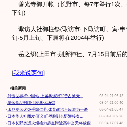
善光寺御开帐（长野市、每7年举行1次、4
下旬)
诹访大社御柱祭(诹访市·下诹访町、寅·申
旬-5月上旬、下届将在2004年举行)
岳之织(上田市·别所神社、7月15日前后的
[
我来说两句
]
相关新闻
·
射击世界杯中国站 上届奥运冠军贾占波无...
08-04-21 06:42
·
奥运食品封闭供应奥运场馆
08-04-21 06:40
·
印尼奥运火炬手魏仁芳:体育政治不应混为一谈
08-04-21 05:47
·
日本华人社团发倡议 吁侨胞到长野迎接奥...
08-04-18 09:26
·
日本长野奥运火炬接力起点附近高中当天将放假
08-04-17 07:48