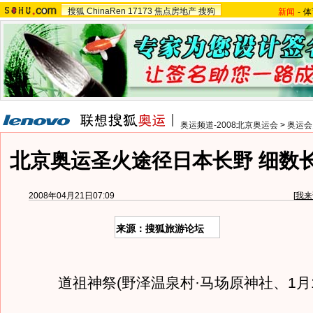
搜狐
ChinaRen
17173
焦点房地产
搜狗
新闻
-
体
奥运频道-2008北京奥运会
>
奥运会
北京奥运圣火途径日本长野 细数
2008年04月21日07:09
[
我来
来源：搜狐旅游论坛
道祖神祭(野泽温泉村·马场原神社、1月1