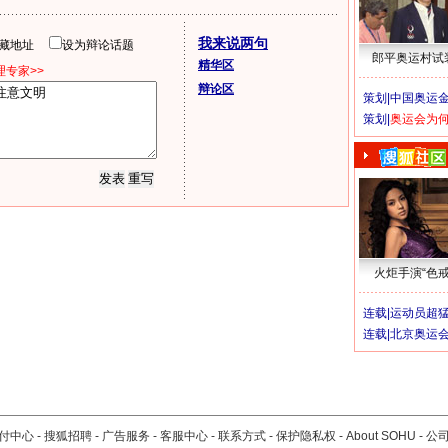
我来说两句
隐藏地址
设为辩论话题
郎平奥运村试
精华区
专家>>
辩论区
策划|
中国奥运金
策划|
奥运会为
火炬手演“色戒
连载|
运动员超
连载|
北京奥运
付中心
-
搜狐招聘
-
广告服务
-
客服中心
-
联系方式
-
保护隐私权
-
About SOHU
-
公