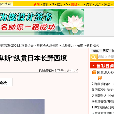
地产
搜狗
新闻
-
体育
-
S
-
娱乐
-
V
-
财经
-
IT
-
汽车
-
房产
-
家居
-
奥运频道-2008北京奥运会
>
奥运会火炬传递
>
境外接力
>
长野
>
长野概况
新闻
网页
卑斯”纵贯日本长野西境
精 彩 新 闻
[
我来说两句
] [字号：
大
中
小
]
国奥18人
1
2
论坛
刘翔双腿估价13
前冠军变时尚美
各国领导人中的
粉丝盛传姚明在通
110米栏新纪录
伊拉克代表团抵京