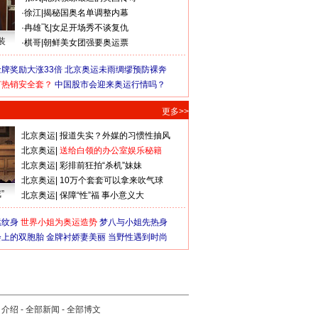
·
徐江
|
揭秘国奥名单调整内幕
·
冉雄飞
|
女足开场秀不谈复仇
装
·
棋哥
|
朝鲜美女团强要奥运票
牌奖励大涨33倍
北京奥运未雨绸缪预防裸奔
何热销安全套？
中国股市会迎来奥运行情吗？
更多>>
北京奥运
|
报道失实？外媒的习惯性抽风
北京奥运
|
送给白领的办公室娱乐秘籍
北京奥运
|
彩排前狂拍“杀机”妹妹
北京奥运
|
10万个套套可以拿来吹气球
”
北京奥运
|
保障“性”福 事小意义大
猛纹身
世界小姐为奥运造势
梦八与小姐先热身
会上的双胞胎
金牌衬娇妻美丽
当野性遇到时尚
司介绍
-
全部新闻
-
全部博文