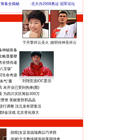
方筹备全揭秘
·
北大办2008奥运·冠军论坛
于丹擎祥云圣火
姚明传神圣祥云
体 育 热 点
备神秘装备
比略显萎靡
杰全情传递
八宝饭”
写生命奇迹
刘翔竞选IOC委员
杀气”重
 未开业已受到热捧(图)
 为四川灾区筹款300万
获赞誉 美丽更胜郭晶晶
进行调整 沈元龙有望复活
揽8金没戏 北京变化很大
·
段暄
|
女足首战瑞典以巧求胜
·
张斌
|
北京教练锻造的美国传奇