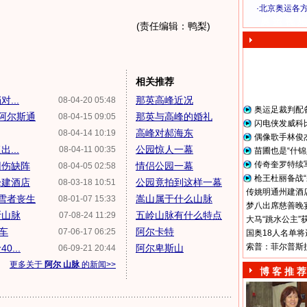
·
北京奥运各
奥 运 视 频
(责任编辑：鸭梨)
相关推荐
...
那英高峰近况
08-04-20 05:48
奥运足裁判配
代阿尔斯通
那英与高峰的婚礼
08-04-15 09:05
闪电侠发威科
高峰对郝海东
08-04-14 10:19
偶像歌手林俊
...
公园惊人一幕
08-04-11 00:35
苗圃也是“什锦
传奇奎罗特续
因伤缺阵
情侣公园一幕
08-04-05 02:58
枪王杜丽备战“
峰建酒店
公园竟拍到这样一幕
08-03-18 10:51
传姚明通州建酒店
雪者丧生
嵩山属于什么山脉
08-01-07 15:33
梦八出席慈善晚宴
斯山脉
五岭山脉有什么特点
07-08-24 11:29
大马“跳水公主”
车
阿尔卡特
07-06-17 06:25
国奥18人名单将
索普：菲尔普斯
...
阿尔卑斯山
06-09-21 20:44
更多关于
阿尔 山脉
的新闻>>
博 客 推 荐