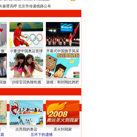
火振臂高呼 北京市传递线路公布
升旗
小董进中国奥运首球
开幕式中国旗手风采
回放
沙排宝贝热辣性感
游戏：和刘翔比跨栏
路
点亮我的奥运
圣火到我家
家庭
·
五环下的遗憾