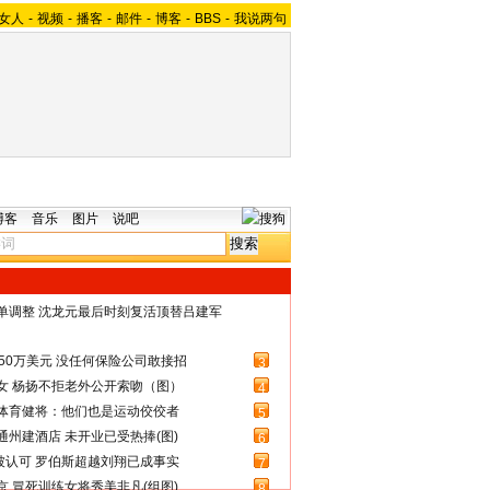
女人
-
视频
-
播客
-
邮件
-
博客
-
BBS
-
我说两句
博客
音乐
图片
说吧
名单调整 沈龙元最后时刻复活顶替吕建军
50万美元 没任何保险公司敢接招
3
女 杨扬不拒老外公开索吻（图）
4
体育健将：他们也是运动佼佼者
5
州建酒店 未开业已受热捧(图)
6
被认可 罗伯斯超越刘翔已成事实
7
 冒死训练女将秀美非凡(组图)
8