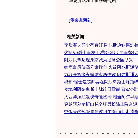
华观测站和宇宙线研究所。
[
我来说两句
]
相关新闻
·
季后赛火箭少有看好 阿尔斯通缺席难挡对
·
火箭VS爵士首发:巴蒂尔复出 匪首替
·
阿尔贝蒂尼现身京城为足球公园助兴
·
雄鹿白眉侠高分难救主 火箭阿尔斯通复出
·
力取开拓者火箭结束两连败 阿尔斯通
·
视频:瑞士建筑师要在阿尔卑斯山脉顶
·
奥地利阿尔卑斯山脉连日雪崩 致9名滑
·
大西洋海底发现奇怪物种 相当阿尔卑
·
穿越阿尔卑斯山脉全球最长陆上隧道通
·
中俄天然气管道穿过阿尔泰山山脉 造价40