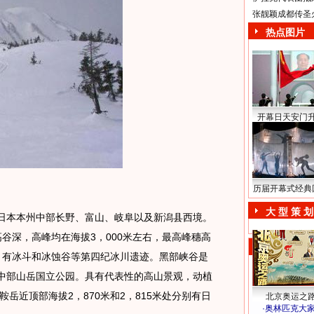
张靓颖成都传圣
热点图片
开幕日天安门
历届开幕式经典
大 型 策 划
日本本州中部长野、富山、岐阜以及新潟县西境。
高谷深，高峰均在海拔3，000米左右，最高峰穗高
峰。有冰斗和冰蚀谷等第四纪冰川遗迹。黑部峡谷是
中部山岳国立公园。具有代表性的高山景观，动植
岳近顶部海拔2，870米和2，815米处分别有日
北京奥运之
·
奥林匹克大