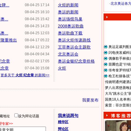
·
北京奥运各
...
火炬的新闻
08-04-25 17:14
奥 运 视 频
奥运的新闻
08-04-25 16:10
...
奥运场馆鸟巢
08-04-25 15:42
2008奥运歌曲
08-04-25 14:23
...
奥运歌曲下载
08-04-25 12:03
前隆重推出
奥运火炬传递路线
08-04-17 05:22
王菲奥运会主题歌
奥运足裁判配
08-04-12 12:29
闪电侠发威科
北京奥运会
08-04-09 04:34
偶像歌手林俊
纪念章
奥运金银纪念章价格
08-02-02 17:05
苗圃也是“什锦
纪念章
火炬
07-04-30 15:08
传奇奎罗特续
更多关于
火炬 纪念章
的新闻>>
枪王杜丽备战“
传姚明通州建酒店
梦八出席慈善晚宴
大马“跳水公主”
国奥18人名单将
我要发布
索普：菲尔普斯
我来说两句
博 客 推 荐
隐藏地址
设为辩论话题
精华区
专家>>
辩论区