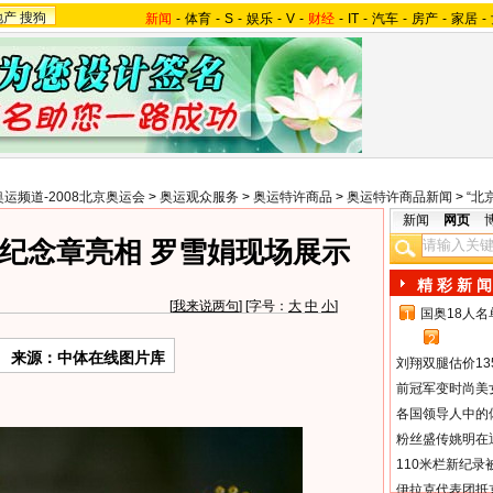
地产
搜狗
新闻
-
体育
-
S
-
娱乐
-
V
-
财经
-
IT
-
汽车
-
房产
-
家居
-
奥运频道-2008北京奥运会
>
奥运观众服务
>
奥运特许商品
>
奥运特许商品新闻
>
“北
新闻
网页
纪念章亮相 罗雪娟现场展示
精 彩 新 闻
[
我来说两句
] [字号：
大
中
小
]
国奥18人
1
2
来源：中体在线图片库
刘翔双腿估价13
前冠军变时尚美
各国领导人中的
粉丝盛传姚明在通
110米栏新纪录
伊拉克代表团抵京