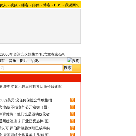
女人
-
视频
-
播客
-
邮件
-
博客
-
BBS
-
我说两句
京2008年奥运会火炬接力”纪念章在京亮相
博客
音乐
图片
说吧
名单调整 沈龙元最后时刻复活顶替吕建军
50万美元 没任何保险公司敢接招
3
女 杨扬不拒老外公开索吻（图）
4
体育健将：他们也是运动佼佼者
5
州建酒店 未开业已受热捧(图)
6
被认可 罗伯斯超越刘翔已成事实
7
 冒死训练女将秀美非凡(组图)
8