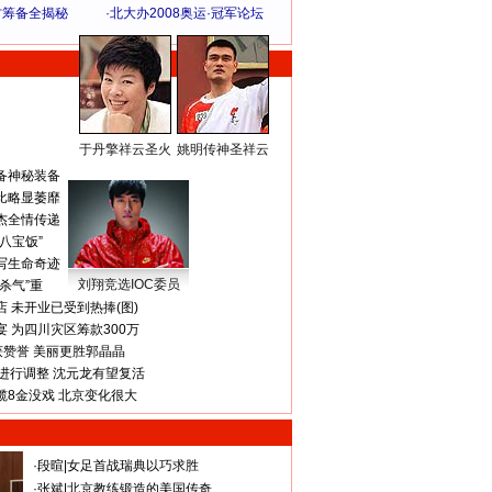
方筹备全揭秘
·
北大办2008奥运·冠军论坛
于丹擎祥云圣火
姚明传神圣祥云
体 育 热 点
备神秘装备
比略显萎靡
杰全情传递
八宝饭”
写生命奇迹
刘翔竞选IOC委员
杀气”重
 未开业已受到热捧(图)
 为四川灾区筹款300万
获赞誉 美丽更胜郭晶晶
进行调整 沈元龙有望复活
揽8金没戏 北京变化很大
·
段暄
|
女足首战瑞典以巧求胜
·
张斌
|
北京教练锻造的美国传奇