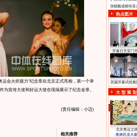
张靓颖成都传圣
热点图片
开幕日天安门
8年奥运会火炬接力”纪念章在北京正式亮相，第一个举
历届开幕式经典
作为宣传大使和好运大使在现场展示了纪念金章。
大 型 策 划
(责任编辑：小迈)
北京奥运之
相关推荐
·
奥林匹克大