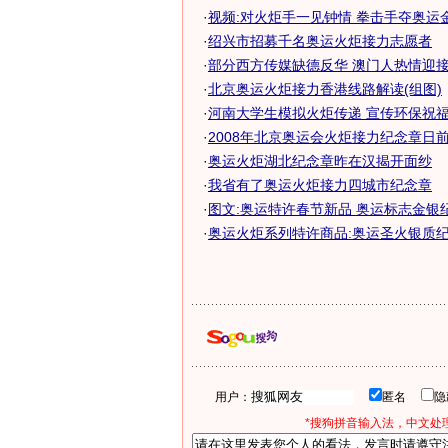
·
视频:对火炬手一见钟情 拳击手夺奥运金牌
·
绍兴市招募千名奥运火炬接力志愿者
·
部分西方传媒缺德反华 澳门人热情迎接奥
·
北京奥运火炬接力香港线路解读(组图)
·
河南大学生模拟火炬传递 宣传环保祝福奥
·
2008年北京奥运会火炬接力纪念章日
·
奥运火炬湖北纪念章昨在汉揭开面纱
·
我省有了奥运火炬接力四城市纪念章
·
图文:奥运特许春节新品 奥运标志金银
·
奥运火炬系列特许商品:奥运圣火银质
用户：
匿名
*搜狗拼音输入法，中文处理