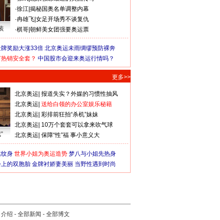
·
徐江
|
揭秘国奥名单调整内幕
·
冉雄飞
|
女足开场秀不谈复仇
装
·
棋哥
|
朝鲜美女团强要奥运票
牌奖励大涨33倍
北京奥运未雨绸缪预防裸奔
何热销安全套？
中国股市会迎来奥运行情吗？
更多>>
北京奥运
|
报道失实？外媒的习惯性抽风
北京奥运
|
送给白领的办公室娱乐秘籍
北京奥运
|
彩排前狂拍“杀机”妹妹
北京奥运
|
10万个套套可以拿来吹气球
”
北京奥运
|
保障“性”福 事小意义大
猛纹身
世界小姐为奥运造势
梦八与小姐先热身
会上的双胞胎
金牌衬娇妻美丽
当野性遇到时尚
司介绍
-
全部新闻
-
全部博文