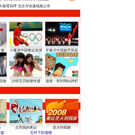
火振臂高呼 北京市传递线路公布
升旗
小董进中国奥运首球
开幕式中国旗手风采
回放
沙排宝贝热辣性感
游戏：和刘翔比跨栏
路
点亮我的奥运
圣火到我家
家庭
·
五环下的遗憾