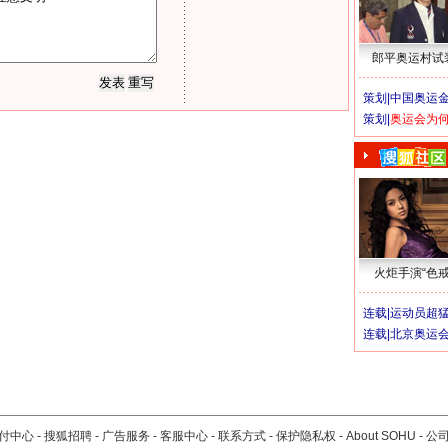
郎平奥运村试
策划|
中国奥运金
策划|
奥运会为
火炬手演“色戒
连载|
运动员超
连载|
北京奥运
付中心
-
搜狐招聘
-
广告服务
-
客服中心
-
联系方式
-
保护隐私权
-
About SOHU
-
公