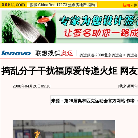
搜狐
ChinaRen
17173
焦点房地产
搜狗
新闻
-
体
奥运频道-2008北京奥运会
>
奥运会
捣乱分子干扰福原爱传递火炬 网友
2008年04月26日09:18
[
我来说两句
来源：第29届奥林匹克运动会官方网站 作者