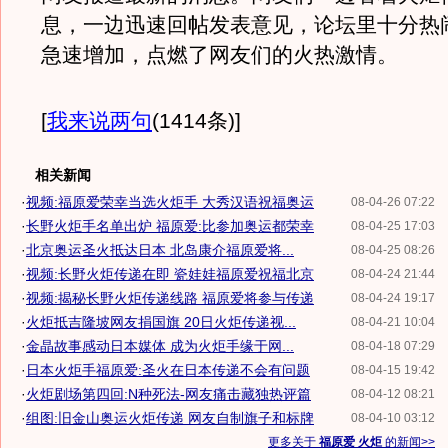
息，一边迅速回帖发表意见，论坛里十分热
急速增加，点燃了网友们的火热激情。
[
我来说两句
(1414条)
]
相关新闻
·
视频:福原爱荣幸当选火炬手 大秀汉语祝福奥运
08-04-26 07:22
·
长野火炬手名单出炉 福原爱:比参加奥运都荣幸
08-04-25 17:03
·
北京奥运圣火抵达日本 北岛康介福原爱将...
08-04-25 08:26
·
视频:长野火炬传递在即 瓷娃娃福原爱祝福北京
08-04-24 21:44
·
视频:揭秘长野火炬传递线路 福原爱将参与传递
08-04-24 19:17
·
火炬抵吉隆坡网友捐国旗 20日火炬传递视...
08-04-21 10:04
·
金晶故事感动日本媒体 成为火炬手缘于网...
08-04-18 07:29
·
日本火炬手福原爱:圣火在日本传递不会有问题
08-04-15 19:42
·
火炬剧场第四回:N种死法-网友痛击藏独热评篇
08-04-12 08:21
·
组图:旧金山奥运火炬传递 网友自制旗子和标牌
08-04-10 03:12
更多关于
福原爱 火炬
的新闻>>