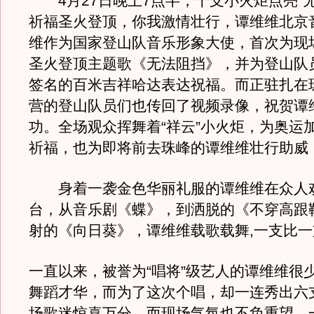
4月27日晚上7点半，千支小火炬点亮“
祈福圣火登顶，你我激情壮行，谭维维北京
维作为国家登山队音乐形象大使，首次为现
圣火登顶主题歌《无法阻挡》，并为登山队
签名的百米吉祥哈达表达祝福。而正驻扎在
营的登山队员们也传回了视频录像，祝贺谭
功。全场观众挥舞着“祥云”小火炬，为奥运
祈福，也为即将前去珠峰的谭维维壮行助威
身着一袭金色华丽礼服的谭维维在众人
台，从音乐剧《蝶》，到洒脱的《不穿高跟
射的《向日葵》，谭维维载歌载舞,一支比
一直以来，被誉为“唱将”级艺人的谭维维很
舞蹈才华，而为了这次个唱，却一连秀出六
场歌迷惊喜万分。而现场气氛也不负重望，