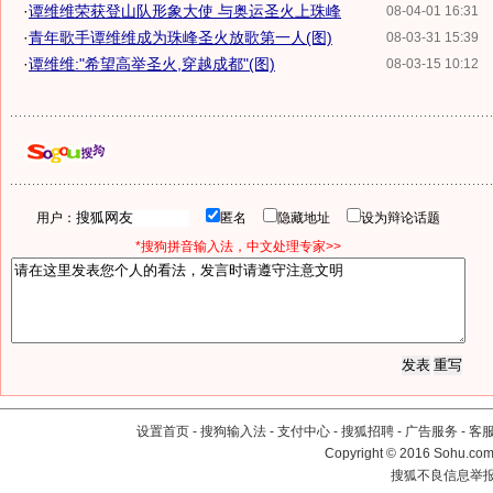
·
谭维维荣获登山队形象大使 与奥运圣火上珠峰
08-04-01 16:31
·
青年歌手谭维维成为珠峰圣火放歌第一人(图)
08-03-31 15:39
·
谭维维:"希望高举圣火,穿越成都"(图)
08-03-15 10:12
用户：
匿名
隐藏地址
设为辩论话题
*搜狗拼音输入法，中文处理专家>>
设置首页
-
搜狗输入法
-
支付中心
-
搜狐招聘
-
广告服务
-
客
Copyright
©
2016 Sohu.com 
搜狐不良信息举