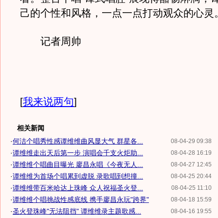
己的个性和风格，一点一点打动观众的心灵
记者周帅
[
我来说两句
]
相关新闻
·
何洁个唱秀性感谭维维曲风显大气 群星各...
08-04-29 09:38
·
谭维维走出天后第一步 演唱会千支火炬助...
08-04-28 16:19
·
谭维维个唱曲目曝光 廖昌永唱《今夜无人...
08-04-27 12:45
·
谭维维为首场个唱累到虚脱 录歌唱到想撞...
08-04-25 20:44
·
谭维维带百米哈达上珠峰 众人祝福圣火登...
08-04-25 11:10
·
谭维维个唱挑战性感底线 携手廖昌永玩"跨界"
08-04-18 15:59
·
圣火登珠峰"无法阻挡" 谭维维录主题歌感...
08-04-16 19:55