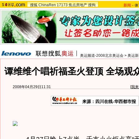
搜狐
ChinaRen
17173
焦点房地产
搜狗
新闻
-
体
奥运频道-2008北京奥运会
>
奥运新
谭维维个唱祈福圣火登顶 全场观
2008年04月29日11:31
[
我来
来源：四川在线-华西都市报