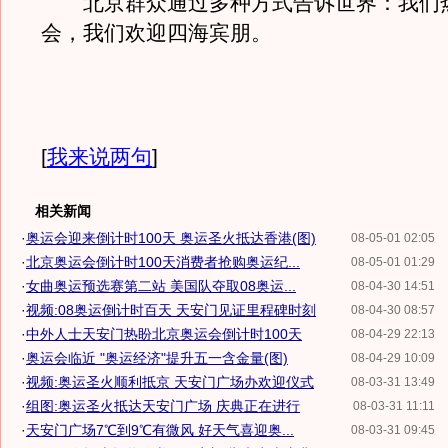
北京群众通过多种方式告诉世界：我们
会，我们欢迎四海宾朋。
[
我来说两句
]
相关新闻
·
奥运会迎来倒计时100天 奥运圣火抵达香港(图)
08-05-01 02:05
·
北京奥运会倒计时100天消费者抢购奥运纪...
08-05-01 01:29
·
女曲奥运预选赛第二站 美国队夺取08奥运...
08-04-30 14:51
·
视频:08奥运倒计时百天 天安门见证里程碑时刻
08-04-30 08:57
·
中外人士天安门热盼北京奥运会倒计时100天
08-04-29 22:13
·
奥运会临近 "奥运经济"提升五一含金量(图)
08-04-29 10:09
·
视频:奥运圣火顺利抵京 天安门广场办欢迎仪式
08-03-31 13:49
·
组图:奥运圣火抵达天安门广场 庆典正在进行
08-03-31 11:11
·
天安门广场7℃到9℃有微风 好天气喜迎奥...
08-03-31 09:45