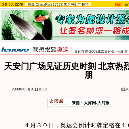
搜狐
ChinaRen
17173
焦点房地产
搜狗
新闻
-
体
奥运频道-2008北京奥运会
>
倒计时
天安门广场见证历史时刻 北京热
朋
2008年05月01日10:13
[
我来
来源：大河网-大河报
４月３０日，奥运会倒计时牌定格在１