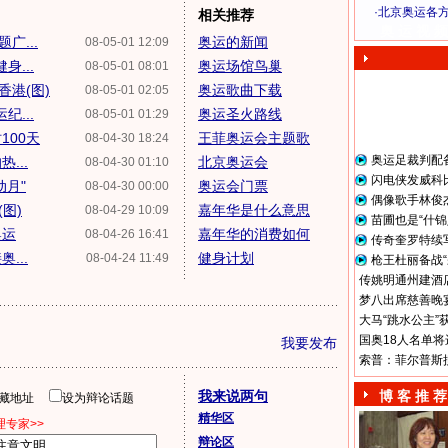
·
北京奥运各
相关推荐
奥 运 视 频
广...
奥运的新闻
08-05-01 12:09
...
奥运场馆鸟巢
08-05-01 08:01
香港(图)
奥运歌曲下载
08-05-01 02:05
...
奥运圣火路线
08-05-01 01:29
100天
王菲奥运会主题歌
08-04-30 18:24
奥运足裁判配
...
北京奥运会
08-04-30 01:10
闪电侠发威科
动月"
奥运会门票
08-04-30 00:00
偶像歌手林俊
图)
嘉年华是什么意思
08-04-29 10:09
苗圃也是“什锦
奥运
嘉年华的消费如何
08-04-26 16:41
传奇奎罗特续
...
健身计划
08-04-24 11:49
枪王杜丽备战“
传姚明通州建酒店
梦八出席慈善晚宴
大马“跳水公主”
国奥18人名单将
我要发布
索普：菲尔普斯
我来说两句
博 客 推 荐
隐藏地址
设为辩论话题
精华区
专家>>
辩论区