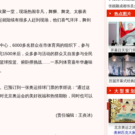
张靓颖成都传圣
聚一堂，现场热闹非凡，舞狮、舞龙、太极表
热点图片
起就陆续有很多人赶到现场，他们喜气洋洋，舞剑
心，6000多名群众在市体育局的组织下，参与
开幕日天安门
完1500米后，众多参与活动的群众又自发参与全民
篮球投篮、俯卧撑挑战……一系列体育嘉年华趣味
。
历届开幕式经典
已预订到一张奥运排球门票的李煜说：“通过这
大 型 策 划
对北京奥运会的美好祝福和热情期盼，同时也可以
(责任编辑：王炎冰)
北京奥运之
·
奥林匹克大