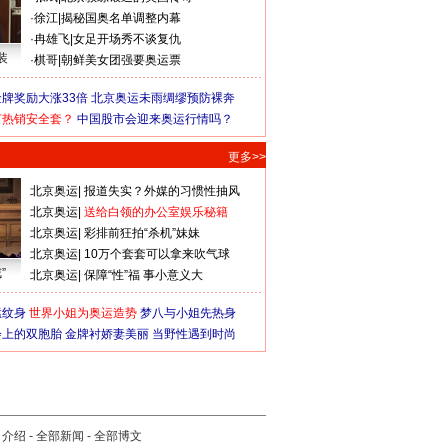
·
徐江
|
揭秘国奥名单调整内幕
·
冉雄飞
|
女足开场秀不谈复仇
装
·
棋哥
|
朝鲜美女团强要奥运票
牌奖励大涨33倍
北京奥运未雨绸缪预防裸奔
何热销安全套？
中国股市会迎来奥运行情吗？
更多>>
北京奥运
|
报道失实？外媒的习惯性抽风
北京奥运
|
送给白领的办公室娱乐秘籍
北京奥运
|
彩排前狂拍“杀机”妹妹
北京奥运
|
10万个套套可以拿来吹气球
”
北京奥运
|
保障“性”福 事小意义大
猛纹身
世界小姐为奥运造势
梦八与小姐先热身
会上的双胞胎
金牌衬娇妻美丽
当野性遇到时尚
司介绍
-
全部新闻
-
全部博文