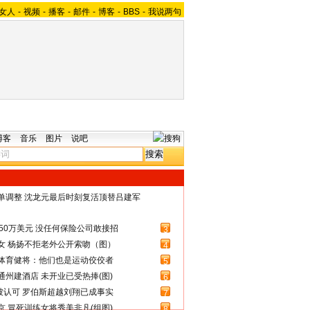
女人
-
视频
-
播客
-
邮件
-
博客
-
BBS
-
我说两句
博客
音乐
图片
说吧
名单调整 沈龙元最后时刻复活顶替吕建军
50万美元 没任何保险公司敢接招
3
女 杨扬不拒老外公开索吻（图）
4
体育健将：他们也是运动佼佼者
5
州建酒店 未开业已受热捧(图)
6
被认可 罗伯斯超越刘翔已成事实
7
 冒死训练女将秀美非凡(组图)
8