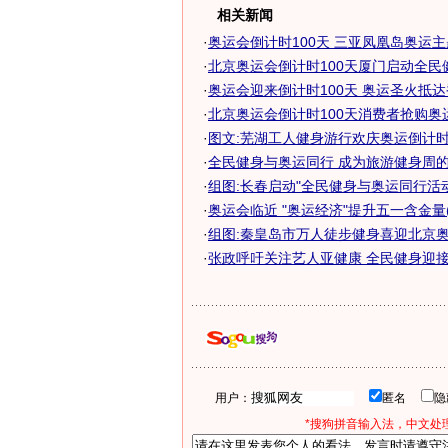
相关新闻
·
奥运会倒计时100天 三亚凤凰岛奥运主题
·
北京奥运会倒计时100天厦门启动全民健身
·
奥运会迎来倒计时100天 奥运圣火抵达
·
北京奥运会倒计时100天消费者抢购奥运纪
·
图文:芜湖工人健身游行欢庆奥运倒计时
·
全民健身与奥运同行 成为旅游健身周的热
·
组图:长春启动"全民健身与奥运同行活
·
奥运会临近 "奥运经济"提升五一含金量(
·
组图:秦皇岛市万人徒步健身喜迎北京
·
张政呼吁关注艺人亚健康 全民健身迎接奥
用户：
匿名
*搜狗拼音输入法，中文处理