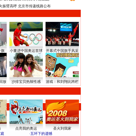
火振臂高呼 北京市传递线路公布
升旗
小董进中国奥运首球
开幕式中国旗手风采
回放
沙排宝贝热辣性感
游戏：和刘翔比跨栏
路
点亮我的奥运
圣火到我家
家庭
·
五环下的遗憾