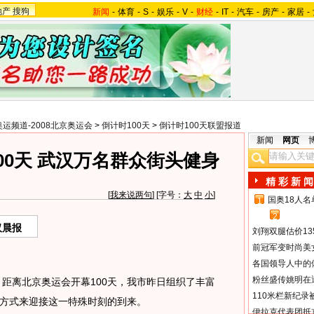
地产
搜狗
新闻
-
体育
-
S
-
娱乐
-
V
-
财经
-
IT
-
汽车
-
房产
-
家居
-
奥运频道-2008北京奥运会
>
倒计时100天
>
倒计时100天联盟报道
新闻
网页
00天 武汉万名群众街头健身
精 彩 新 闻
[
我来说两句
] [字号：
大
中
小
]
国奥18人
1
2
汉晨报
刘翔双腿估价13
前冠军变时尚美
各国领导人中的
粉丝盛传姚明在通
离北京奥运会开幕100天，我市昨日组织了丰富
110米栏新纪录
方式来迎接这一特殊时刻的到来。
伊拉克代表团抵京