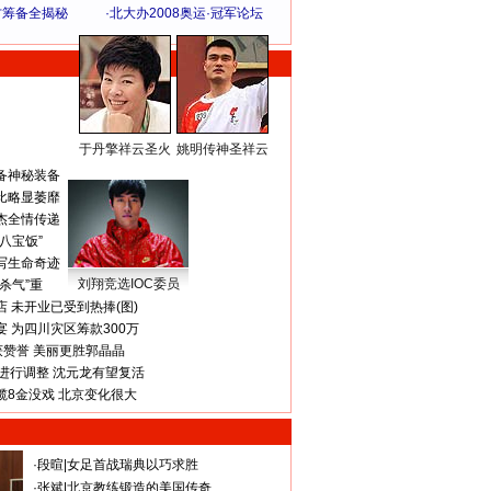
方筹备全揭秘
·
北大办2008奥运·冠军论坛
于丹擎祥云圣火
姚明传神圣祥云
体 育 热 点
备神秘装备
比略显萎靡
杰全情传递
八宝饭”
写生命奇迹
刘翔竞选IOC委员
杀气”重
 未开业已受到热捧(图)
 为四川灾区筹款300万
获赞誉 美丽更胜郭晶晶
进行调整 沈元龙有望复活
揽8金没戏 北京变化很大
·
段暄
|
女足首战瑞典以巧求胜
·
张斌
|
北京教练锻造的美国传奇