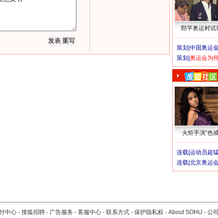
郎平奥运村试
策划|
中国奥运金
策划|
奥运会为
火炬手演“色戒
连载|
运动员超
连载|
北京奥运
付中心
-
搜狐招聘
-
广告服务
-
客服中心
-
联系方式
-
保护隐私权
-
About SOHU
-
公