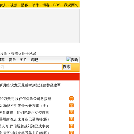
女人
-
视频
-
播客
-
邮件
-
博客
-
BBS
-
我说两句
片库
>
香港火炬手风采
博客
音乐
图片
说吧
名单调整 沈龙元最后时刻复活顶替吕建军
50万美元 没任何保险公司敢接招
3
女 杨扬不拒老外公开索吻（图）
4
体育健将：他们也是运动佼佼者
5
州建酒店 未开业已受热捧(图)
6
被认可 罗伯斯超越刘翔已成事实
7
 冒死训练女将秀美非凡(组图)
8