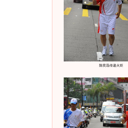
陈奕迅传递火炬