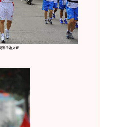
奕迅传递火炬