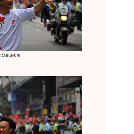
奕迅传递火炬