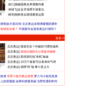
·
徐江
|
揭秘国奥名单调整内幕
·
冉雄飞
|
女足开场秀不谈复仇
装
·
棋哥
|
朝鲜美女团强要奥运票
牌奖励大涨33倍
北京奥运未雨绸缪预防裸奔
何热销安全套？
中国股市会迎来奥运行情吗？
更多>>
北京奥运
|
报道失实？外媒的习惯性抽风
北京奥运
|
送给白领的办公室娱乐秘籍
北京奥运
|
彩排前狂拍“杀机”妹妹
北京奥运
|
10万个套套可以拿来吹气球
”
北京奥运
|
保障“性”福 事小意义大
猛纹身
世界小姐为奥运造势
梦八与小姐先热身
会上的双胞胎
金牌衬娇妻美丽
当野性遇到时尚