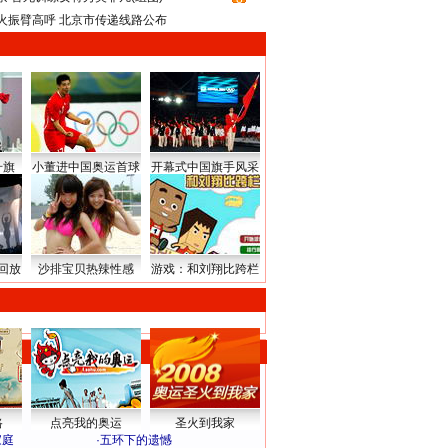
火振臂高呼 北京市传递线路公布
升旗
小董进中国奥运首球
开幕式中国旗手风采
回放
沙排宝贝热辣性感
游戏：和刘翔比跨栏
路
点亮我的奥运
圣火到我家
家庭
·
五环下的遗憾