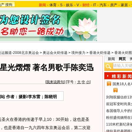
地产
搜狗
新闻
-
体育
-
S
-
娱乐
-
V
-
财经
-
IT
-
汽车
-
房产
-
家居
-
奥运频道-2008北京奥运会
>
奥运会火炬传递
>
境外接力
>
香港火炬传递
>
香港火炬图
新闻
网页
星光熠熠 著名男歌手陈奕迅
精 彩 新 闻
[
我来说两句
] [字号：
大
中
小
]
国奥18人
1
2
站 作者：摄影/李东雷；陈晓明
刘翔双腿估价13
前冠军变时尚美
各国领导人中的
粉丝盛传姚明在通
圣火在香港的传递于早上10：30开始，这也是圣
110米栏新纪录
，也是香港自一九六四年东京奥运会后，第二次迎
伊拉克代表团抵京