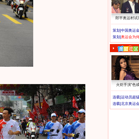
郎平奥运村试
策划|
中国奥运金
策划|
奥运会为
火炬手演“色戒
连载|
运动员超
连载|
北京奥运