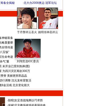
方筹备全揭秘
·
北大办2008奥运·冠军论坛
于丹擎祥云圣火
姚明传神圣祥云
体 育 热 点
备神秘装备
比略显萎靡
杰全情传递
八宝饭”
写生命奇迹
刘翔竞选IOC委员
杀气”重
 未开业已受到热捧(图)
 为四川灾区筹款300万
获赞誉 美丽更胜郭晶晶
进行调整 沈元龙有望复活
揽8金没戏 北京变化很大
·
段暄
|
女足首战瑞典以巧求胜
·
张斌
|
北京教练锻造的美国传奇