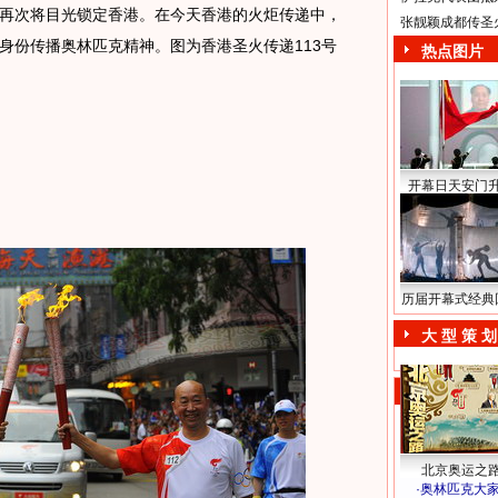
再次将目光锁定香港。在今天香港的火炬传递中，
张靓颖成都传圣
身份传播奥林匹克精神。图为香港圣火传递113号
热点图片
开幕日天安门
历届开幕式经典
大 型 策 划
北京奥运之
·
奥林匹克大