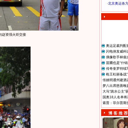
·
北京奥运各
奥 运 视 频
与赵资强火炬交接
奥运足裁判配
闪电侠发威科
偶像歌手林俊
苗圃也是“什锦
传奇奎罗特续
枪王杜丽备战“
传姚明通州建酒店
梦八出席慈善晚宴
大马“跳水公主”
国奥18人名单将
索普：菲尔普斯
博 客 推 荐