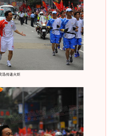
奕迅传递火炬