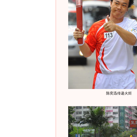
陈奕迅传递火炬