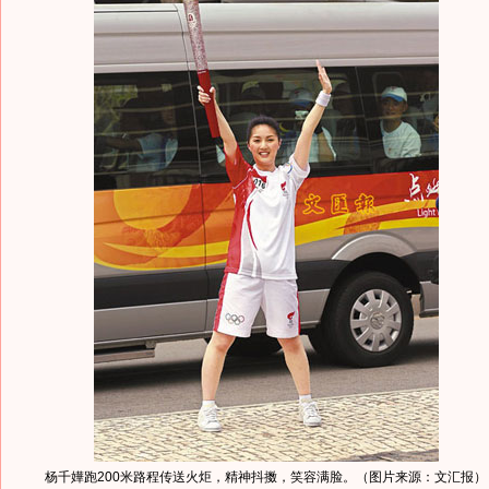
杨千嬅跑200米路程传送火炬，精神抖擞，笑容满脸。（图片来源：文汇报）