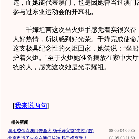
选，而她能代表澳门，也是因她曾当过澳门
参与过东亚运动会的开幕礼。
千嬅坦言这次当火炬手感觉着实很兴奋
人好热情，所以感到好光荣。千嬅完成使命
这支极具纪念性的火炬回家，她笑说：“坐
护着火炬。”至于火炬她准备摆放在家中大
统的人，感觉这次她是光宗耀祖。
[
我来说两句
]
相关新闻
·
奥组委钦点澳门传圣火 杨千嬅兴奋"失控"(图)
08-05-04 09:35
·
北京奥运圣火今在澳门传递 杨千嬅享受人...
08-05-03 11:59