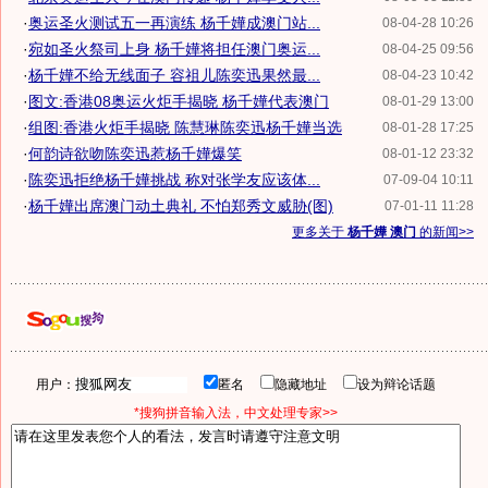
·
奥运圣火测试五一再演练 杨千嬅成澳门站...
08-04-28 10:26
·
宛如圣火祭司上身 杨千嬅将担任澳门奥运...
08-04-25 09:56
·
杨千嬅不给无线面子 容祖儿陈奕迅果然最...
08-04-23 10:42
·
图文:香港08奥运火炬手揭晓 杨千嬅代表澳门
08-01-29 13:00
·
组图:香港火炬手揭晓 陈慧琳陈奕迅杨千嬅当选
08-01-28 17:25
·
何韵诗欲吻陈奕迅惹杨千嬅爆笑
08-01-12 23:32
·
陈奕迅拒绝杨千嬅挑战 称对张学友应该体...
07-09-04 10:11
·
杨千嬅出席澳门动土典礼 不怕郑秀文威胁(图)
07-01-11 11:28
更多关于
杨千嬅 澳门
的新闻>>
用户：
匿名
隐藏地址
设为辩论话题
*搜狗拼音输入法，中文处理专家>>