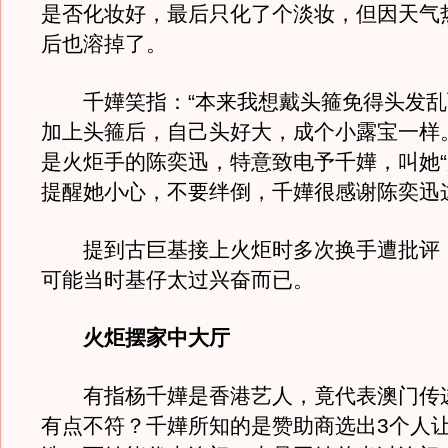
是否化妆好，最后只化了个淡妆，但因天气
后也溶掉了。
千嬅笑指：“本来我想戴头箍免得头发乱
加上头箍后，自己头好大，成个小露宝一样
是火炬手的陈奕迅，特意致电予千嬅，叫她“
提醒她小心，不要绊倒，千嬅很感谢陈奕迅
提到古巨基接上火炬时多次换手遭批评
可能当时基仔太过兴奋而已。
火炬摆家中大厅
有指杨千嬅是香港艺人，竟代表澳门传
有点不符？千嬅所知的是赞助商选出3个人