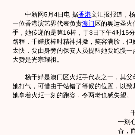
中新网5月4日电 据
香港
文汇报报道，
一位香港演艺界代表负责
澳门
区的奥运圣火
手，她传递的是第16棒，于3日下午4时15分
路程，千嬅接棒时精神抖擞，笑容满脸，但
太快，要由身旁的保安人员提醒她要跑慢一
大赞是光宗耀祖。
杨千嬅是澳门区火炬手代表之一，其父
她打气，可惜由于站错了等候的位置，以致
她拿着火炬一刻的跑姿，令两老也感失望。
千嬅
一刻
奋，