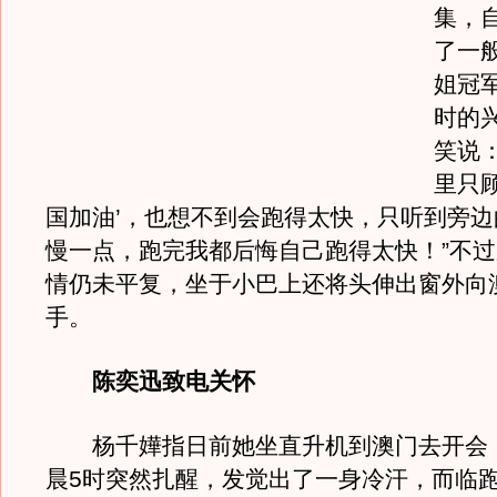
集，
了一
姐冠
时的
笑说
里只
国加油’，也想不到会跑得太快，只听到旁
慢一点，跑完我都后悔自己跑得太快！”不
情仍未平复，坐于小巴上还将头伸出窗外向
手。
陈奕迅致电关怀
杨千嬅指日前她坐直升机到澳门去开会
晨5时突然扎醒，发觉出了一身冷汗，而临