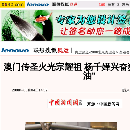
新闻
-
体育
-
S
-
娱乐
奥运频道-2008北京奥运会
>
奥运会
澳门传圣火光宗耀祖 杨千嬅兴奋
油"
2008年05月04日14:32
[
我来
来源：中国新闻网