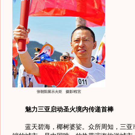
张朝阳展示火炬 摄影/程宫
魅力三亚启动圣火境内传递首棒
蓝天碧海，椰树婆娑。众所周知，三亚