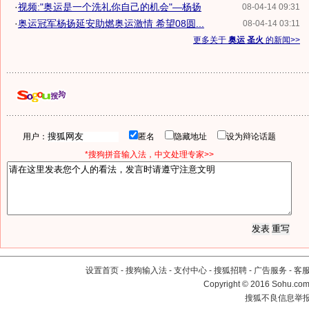
·
视频:"奥运是一个洗礼你自己的机会"—杨扬
08-04-14 09:31
·
奥运冠军杨扬延安助燃奥运激情 希望08圆...
08-04-14 03:11
更多关于
奥运 圣火
的新闻>>
用户：
匿名
隐藏地址
设为辩论话题
*搜狗拼音输入法，中文处理专家>>
设置首页
-
搜狗输入法
-
支付中心
-
搜狐招聘
-
广告服务
-
客
Copyright
©
2016 Sohu.com 
搜狐不良信息举