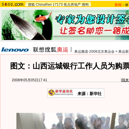
搜狐
ChinaRen
17173
焦点房地产
搜狗
新闻
-
体
奥运频道-2008北京奥运会
>
奥运新
图文：山西运城银行工作人员为购
2008年05月05日17:41
[
我来
来源：新华社