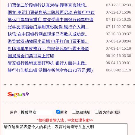
·
门票第二阶段银行认真对待 顾客直言就想...
07-12-11 02:33
·
图文:奥运门票销售第二阶段再启动 在银行申购
07-12-10 15:06
·
奥运门票销售重启 首先受理中国银行购票申请
07-11-25 10:25
·
张学友演唱会门票用真钞防伪 银行介入调...
07-11-02 07:56
·
快讯:在中国银行网点现场已有数人成功定...
07-10-30 09:37
·
游览武汉动物园小遗憾 电子打印门票不能...
07-03-19 08:04
·
打印清单要收费百元 市民怒斥银行霸王条款
07-03-14 15:19
·
国展展会门票可网上打印
06-10-16 03:38
·
冒充银行推销支票打印机 银行方面并未做...
06-04-13 09:01
·
银行打印机出错 活期存折凭空多出70万元(图)
06-03-02 11:19
用户：
匿名
隐藏地址
设为辩论话题
*搜狗拼音输入法，中文处理专家>>