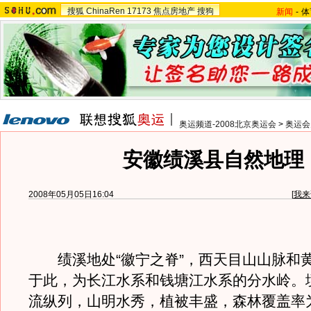
搜狐
ChinaRen
17173
焦点房地产
搜狗
新闻
-
体
奥运频道-2008北京奥运会
>
奥运会
安徽绩溪县自然地理
2008年05月05日16:04
[
我来
绩溪地处“徽宁之脊”，西天目山山脉和
于此，为长江水系和钱塘江水系的分水岭。
流纵列，山明水秀，植被丰盛，森林覆盖率为7