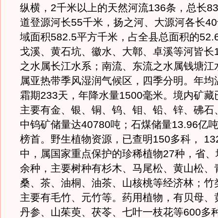
纵横，2千米以上的天然河流136条，总长8
道登源河长55千米，扬之河、大源河各长4
域面积582.5平方千米，占全县总面积的52
戈溪、黄石坑、徽水、大鄣、卓溪等河皆长1
之水属长江水系；南流、东流之水属钱塘江
属亚热带季风湿润气候区，四季分明。年均温1
霜期233天，年降水量1500毫米。境内矿藏
主要有金、银、铜、钨、钼、铅、锌、砩石
中钨矿储量达40780吨；石煤储量13.96亿
榜首。野生植物资源，已查明150多科， 13
中，属国家重点保护的珍稀植物27种，省、
余种，主要树种有杉木、马尾松、黄山松、
桑、茶、油桐、油茶、山核桃等经济林；竹
主要有毛竹、元竹等。药用植物，有贝母、
丹参、山茱萸、茯苓、七叶一枝花等600多