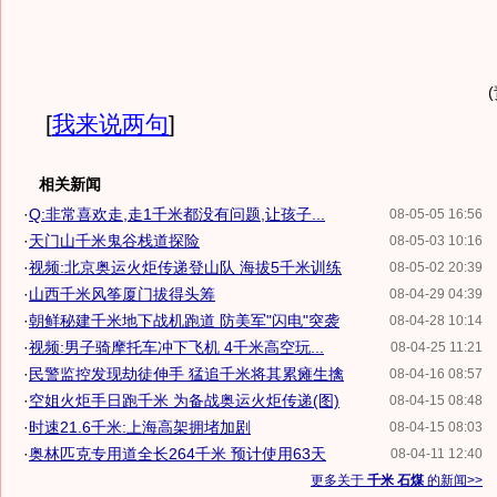
[
我来说两句
]
相关新闻
·
Q:非常喜欢走,走1千米都没有问题,让孩子...
08-05-05 16:56
·
天门山千米鬼谷栈道探险
08-05-03 10:16
·
视频:北京奥运火炬传递登山队 海拔5千米训练
08-05-02 20:39
·
山西千米风筝厦门拔得头筹
08-04-29 04:39
·
朝鲜秘建千米地下战机跑道 防美军"闪电"突袭
08-04-28 10:14
·
视频:男子骑摩托车冲下飞机 4千米高空玩...
08-04-25 11:21
·
民警监控发现劫徒伸手 猛追千米将其累瘫生擒
08-04-16 08:57
·
空姐火炬手日跑千米 为备战奥运火炬传递(图)
08-04-15 08:48
·
时速21.6千米:上海高架拥堵加剧
08-04-15 08:03
·
奥林匹克专用道全长264千米 预计使用63天
08-04-11 12:40
更多关于
千米 石煤
的新闻>>