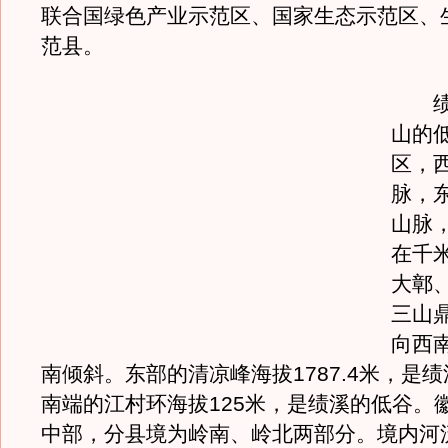
联合国绿色产业示范区、国家生态示范区、
范县。
绩溪
山的
区，
脉，
山脉
在千
大鄣
三山
向西
南倾斜。东部的清凉峰海拔1787.4米，是
南端的江村环海拔125米，是绩溪的低谷。
中部，分县境为岭南、岭北两部分。境内河