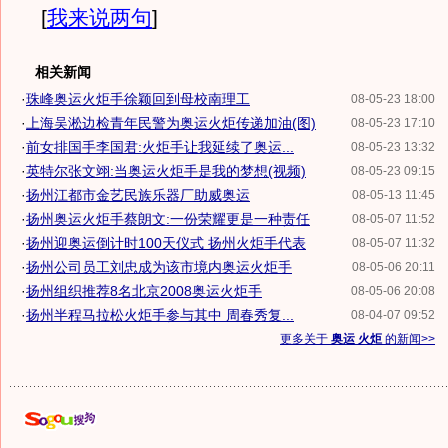
[
我来说两句
]
相关新闻
·
珠峰奥运火炬手徐颖回到母校南理工
08-05-23 18:00
·
上海吴淞边检青年民警为奥运火炬传递加油(图)
08-05-23 17:10
·
前女排国手李国君:火炬手让我延续了奥运...
08-05-23 13:32
·
英特尔张文翊:当奥运火炬手是我的梦想(视频)
08-05-23 09:15
·
扬州江都市金艺民族乐器厂助威奥运
08-05-13 11:45
·
扬州奥运火炬手蔡朗文:一份荣耀更是一种责任
08-05-07 11:52
·
扬州迎奥运倒计时100天仪式 扬州火炬手代表
08-05-07 11:32
·
扬州公司员工刘忠成为该市境内奥运火炬手
08-05-06 20:11
·
扬州组织推荐8名北京2008奥运火炬手
08-05-06 20:08
·
扬州半程马拉松火炬手参与其中 周春秀复...
08-04-07 09:52
更多关于
奥运 火炬
的新闻>>