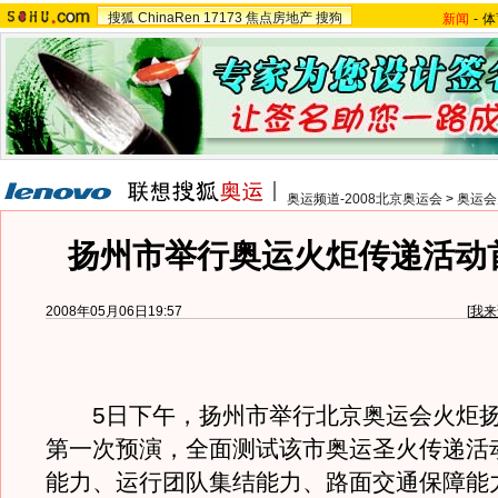
搜狐
ChinaRen
17173
焦点房地产
搜狗
新闻
-
体
奥运频道-2008北京奥运会
>
奥运会
扬州市举行奥运火炬传递活动
2008年05月06日19:57
[
我来
5日下午，扬州市举行北京奥运会火炬扬
第一次预演，全面测试该市奥运圣火传递活
能力、运行团队集结能力、路面交通保障能力