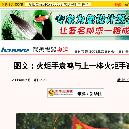
搜狐
ChinaRen
17173
焦点房地产
搜狗
新闻
-
体
奥运频道-2008北京奥运会
>
奥运会
图文：火炬手袁鸣与上一棒火炬手
2008年05月13日13:21
[
我来说
来源：新华社