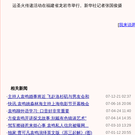
运圣火传递活动在福建省龙岩市举行。新华社记者张国俊摄
[
我来说
相关新闻
·
主持人袁鸣婚事将近 飞赴洛杉矶与男友会和
07-12-21 02:37
·
快讯:袁鸣姚淼林海主持上海电影节开幕晚会
07-06-16 20:06
·
袁鸣聊外语学习: 口音好非常重要
07-04-24 11:40
·
方俊袁鸣开讲探戈故事:别戴有色镜谈艺术"
07-04-14 14:35
·
驾车擦碰惹来烦心事 袁鸣私人信息被曝网...
07-03-10 13:29
·
独家:曹可凡袁鸣演绎英文版《苏三起解》(图)
07-01-12 20:55