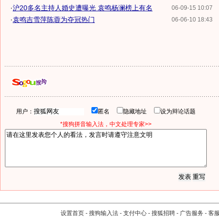
·
沪20多名主持人婚史遭曝光 袁鸣杨澜榜上有名
06-09-15 10:07
·
袁鸣吉雪萍陈蓉为夺冠热门
06-06-10 18:43
用户：
匿名
隐藏地址
设为辩论话题
*搜狗拼音输入法，中文处理专家>>
设置首页
-
搜狗输入法
-
支付中心
-
搜狐招聘
-
广告服务
-
客