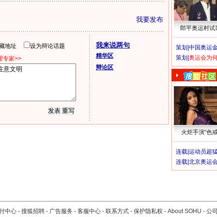
我要发布
郎平奥运村试
我来说两句
隐藏地址
设为辩论话题
策划|
中国奥运金
精华区
策划|
奥运会为
专家>>
辩论区
火炬手演“色戒
连载|
运动员超
连载|
北京奥运
付中心
-
搜狐招聘
-
广告服务
-
客服中心
-
联系方式
-
保护隐私权
-
About SOHU
-
公