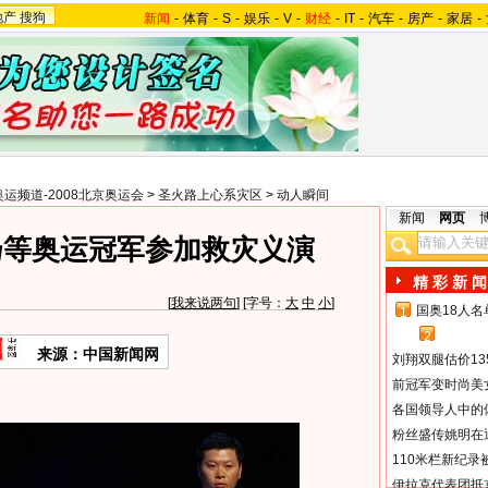
地产
搜狗
新闻
-
体育
-
S
-
娱乐
-
V
-
财经
-
IT
-
汽车
-
房产
-
家居
-
奥运频道-2008北京奥运会
>
圣火路上心系灾区
>
动人瞬间
新闻
网页
扬等奥运冠军参加救灾义演
精 彩 新 闻
[
我来说两句
] [字号：
大
中
小
]
国奥18人
1
2
来源：中国新闻网
刘翔双腿估价13
前冠军变时尚美
各国领导人中的
粉丝盛传姚明在通
110米栏新纪录
伊拉克代表团抵京