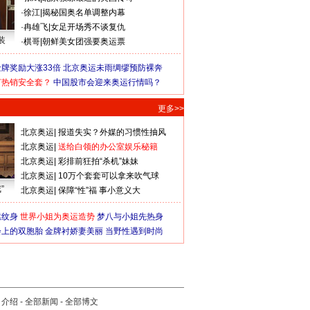
·
徐江
|
揭秘国奥名单调整内幕
·
冉雄飞
|
女足开场秀不谈复仇
装
·
棋哥
|
朝鲜美女团强要奥运票
牌奖励大涨33倍
北京奥运未雨绸缪预防裸奔
何热销安全套？
中国股市会迎来奥运行情吗？
更多>>
北京奥运
|
报道失实？外媒的习惯性抽风
北京奥运
|
送给白领的办公室娱乐秘籍
北京奥运
|
彩排前狂拍“杀机”妹妹
北京奥运
|
10万个套套可以拿来吹气球
”
北京奥运
|
保障“性”福 事小意义大
猛纹身
世界小姐为奥运造势
梦八与小姐先热身
会上的双胞胎
金牌衬娇妻美丽
当野性遇到时尚
司介绍
-
全部新闻
-
全部博文