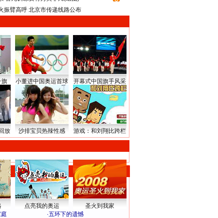
火振臂高呼 北京市传递线路公布
升旗
小董进中国奥运首球
开幕式中国旗手风采
回放
沙排宝贝热辣性感
游戏：和刘翔比跨栏
路
点亮我的奥运
圣火到我家
家庭
·
五环下的遗憾