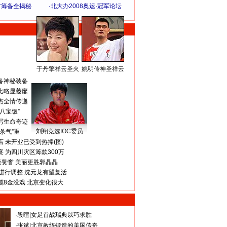
方筹备全揭秘
·
北大办2008奥运·冠军论坛
于丹擎祥云圣火
姚明传神圣祥云
体 育 热 点
备神秘装备
比略显萎靡
杰全情传递
八宝饭”
写生命奇迹
刘翔竞选IOC委员
杀气”重
 未开业已受到热捧(图)
 为四川灾区筹款300万
获赞誉 美丽更胜郭晶晶
进行调整 沈元龙有望复活
揽8金没戏 北京变化很大
·
段暄
|
女足首战瑞典以巧求胜
·
张斌
|
北京教练锻造的美国传奇