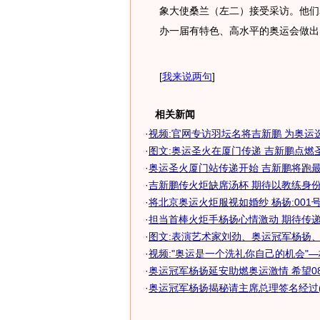
象大使桑兰（左二）接受采访。他们
办一届有特色、高水平的奥运会做出自
[
我来说两句
]
相关新闻
·
视频:官网专访羽坛名将吉新鹏 为奥运
·
图文:奥运圣火在厦门传递 吉新鹏点燃
·
奥运圣火厦门站传递开始 吉新鹏将跑
·
吉新鹏传火炬缺席汤杯 期待以教练身份参
·
将北京奥运火炬服视如婚纱 杨扬:001
·
担当首棒火炬手杨扬心情激动 期待传递奥
·
图文:表演艺术家刘劲、奥运冠军杨扬
·
视频:"奥运是一个洗礼你自己的机会"
·
奥运冠军杨扬延安助燃奥运激情 希望08圆
·
奥运冠军杨扬揭秘请主席总理签名经过(