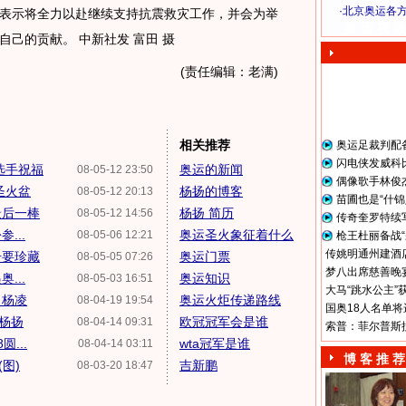
·
北京奥运各
表示将全力以赴继续支持抗震救灾工作，并会为举
奥 运 视 频
己的贡献。 中新社发 富田 摄
(责任编辑：老满)
相关推荐
奥运足裁判配
闪电侠发威科
选手祝福
奥运的新闻
08-05-12 23:50
偶像歌手林俊
圣火盆
杨扬的博客
08-05-12 20:13
苗圃也是“什锦
最后一棒
杨扬 简历
08-05-12 14:56
传奇奎罗特续
...
奥运圣火象征着什么
08-05-06 12:21
枪王杜丽备战“
传姚明通州建酒店
号要珍藏
奥运门票
08-05-05 07:26
梦八出席慈善晚宴
...
奥运知识
08-05-03 16:51
大马“跳水公主”
、杨凌
奥运火炬传递路线
08-04-19 19:54
国奥18人名单将
—杨扬
欧冠冠军会是谁
08-04-14 09:31
索普：菲尔普斯
...
wta冠军是谁
08-04-14 03:11
博 客 推 荐
图)
吉新鹏
08-03-20 18:47