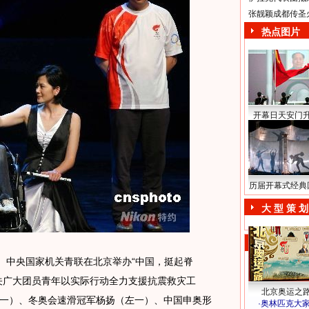
张靓颖成都传圣
热点图片
开幕日天安门
历届开幕式经典
大 型 策 划
中央国家机关青联在北京举办“中国，挺起脊
关广大团员青年以实际行动全力支援抗震救灾工
北京奥运之
一）、冬奥会速滑冠军杨扬（左一）、中国申奥形
·
奥林匹克大