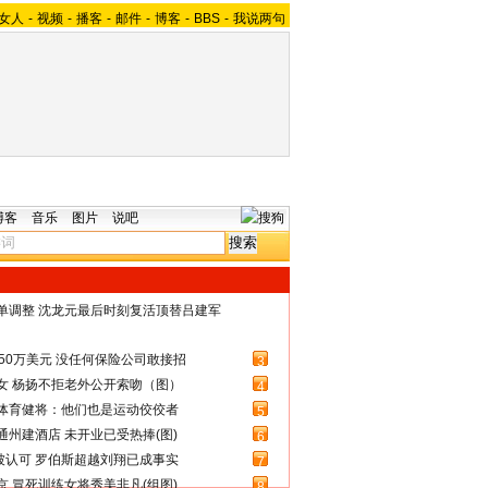
女人
-
视频
-
播客
-
邮件
-
博客
-
BBS
-
我说两句
博客
音乐
图片
说吧
名单调整 沈龙元最后时刻复活顶替吕建军
50万美元 没任何保险公司敢接招
3
女 杨扬不拒老外公开索吻（图）
4
体育健将：他们也是运动佼佼者
5
州建酒店 未开业已受热捧(图)
6
被认可 罗伯斯超越刘翔已成事实
7
 冒死训练女将秀美非凡(组图)
8