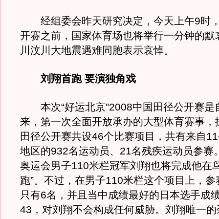
经组委会昨天研究决定，今天上午9时，
开赛之前，国家体育场也将举行一分钟的默
川汶川大地震遇难同胞表示哀悼。
刘翔首跑 要演独角戏
本次“好运北京”2008中国田径公开赛是
来，第一次全面开放承办的大型体育赛事，
田径公开赛共设46个比赛项目，共有来自11
地区的932名运动员、21名残疾运动员参赛
奥运会男子110米栏冠军刘翔也将完成他在鸟
跑”。不过，在男子110米栏这个项目上，
只有6名，并且当中成绩最好的日本选手成绩
43，对刘翔不会构成任何威胁。刘翔唯一的