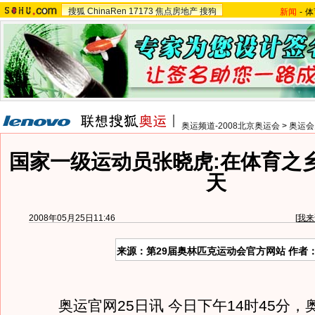
搜狐
ChinaRen
17173
焦点房地产
搜狗
新闻
-
体
奥运频道-2008北京奥运会
>
奥运会
国家一级运动员张晓虎:在体育之
天
2008年05月25日11:46
[
我来
来源：第29届奥林匹克运动会官方网站 作者
奥运官网25日讯 今日下午14时45分，