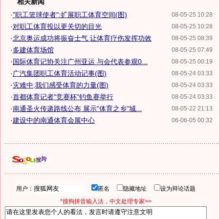
相关新闻
·
"职工篮球使者":扩展职工体育空间(图)
08-05-25 10:28
·
对职工体育投以更关切的目光
08-05-25 10:28
·
北京奥运成功将振奋士气 让体育疗伤发挥功效
08-05-25 08:39
·
多建体育场馆
08-05-25 07:49
·
国际体育记协关注广州亚运 与会代表参观0...
08-05-25 00:19
·
广汽集团职工体育活动记事(图)
08-05-24 03:33
·
灾难中,我们感受体育的力量(图)
08-05-24 03:33
·
首都体育记者"竞赛杯"钓鱼赛举行
08-05-24 03:33
·
南通圣火传递路线公布 展示"体育之乡"城...
08-05-22 21:13
·
建设中的南通体育会展中心
06-06-05 00:32
用户：
匿名
隐藏地址
设为辩论话题
*搜狗拼音输入法，中文处理专家>>