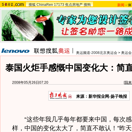
搜狐
ChinaRen
17173
焦点房地产
搜狗
新闻
-
体
奥运频道-2008北京奥运会
>
奥运会
泰国火炬手感慨中国变化大：简
2008年05月26日07:20
[
我来
来源：新华报业网-扬子晚报
“这些年我几乎每年都要来中国，每次感
样，中国的变化太大了，简直不敢认！”昨