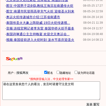
·
北京奥运火炬结束在"冠军摇篮"南通的传递
08-05-25 19:32
·
图文:中国男子花剑队教练王海滨在南通传火炬
08-05-25 17:27
·
图文:南通市民冒雨高举充气火炬 迎接圣火到来
08-05-24 22:59
·
奥运火炬传递城市介绍:江苏省南通市
08-04-28 14:16
·
泰国传圣火大象上阵助威 19日火炬传递视...
08-04-21 11:39
·
音频:连线官网记者李东雷 泰国华侨火炬手最多
08-04-19 11:57
·
泰国诗琳通公主主持晚宴 欢迎北京奥运会...
08-04-19 08:48
·
视频:泰国提前进入火炬时刻 泼水节喜庆迎圣火
08-04-14 08:13
用户：
匿名
隐藏地址
设为辩论话题
*搜狗拼音输入法，中文处理专家>>