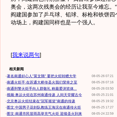
奥会，这两次残奥会的经历让我至今难忘。
阎建国参加了乒乓球、铅球、标枪和铁饼四
动场上，阎建国同样也是一个强人。
[
我来说两句
]
相关新闻
·
著名南通好心人"莫文隋" 要把火炬转赠大学
08-05-26 07:21
·
南通火炬手:在苏通大桥传圣火我们荣幸之至
08-05-26 07:16
·
南通刑警火炬手向人群敬礼 称最爱浏览体...
08-05-26 03:50
·
视频:奥运火炬在苏州南通传递 人间天堂耀古今
08-05-25 21:01
·
北京奥运火炬结束在"冠军摇篮"南通的传递
08-05-25 19:32
·
图文:中国男子花剑队教练王海滨在南通传火炬
08-05-25 17:27
·
图文:南通市民冒雨高举充气火炬 迎接圣火到来
08-05-24 22:59