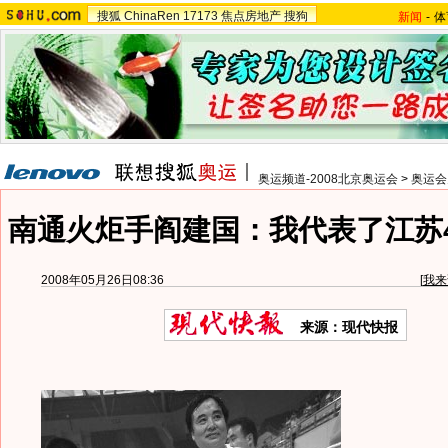
搜狐
ChinaRen
17173
焦点房地产
搜狗
新闻
-
体
奥运频道-2008北京奥运会
>
奥运会
南通火炬手阎建国：我代表了江苏4
2008年05月26日08:36
[
我来
来源：现代快报