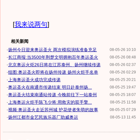
[
我来说两句
]
相关新闻
·
扬州今日迎来奥运圣火 两次模拟演练准备充足
08-05-26 10:10
·
长江商报:当3500年荆楚文明拥抱百年奥运圣火
08-05-26 08:48
·
北京奥运火炬26日将在江苏泰州、扬州继续传递
08-05-26 02:37
·
组图:奥运圣火即将在扬州传递 扬州火炬手名单
08-05-26 02:29
·
上海奥运圣火成功完成传递
08-05-25 20:21
·
奥运圣火在南通市传递结束 明日赴泰州扬...
08-05-25 19:47
·
奥运圣火结束南通站传递 今晚前往下一站泰州
08-05-25 18:07
·
上海奥运火炬手陈飞少将:用救灾的双手擎...
08-05-25 11:58
·
视频:奥运圣火走近苏州城 护花使者朱萌的故事
08-05-25 07:29
·
扬州江都市金艺民族乐器厂助威奥运
08-05-13 11:45