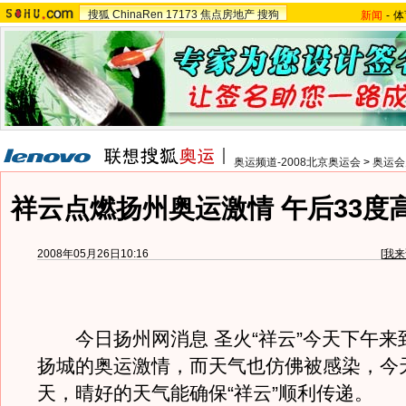
搜狐
ChinaRen
17173
焦点房地产
搜狗
新闻
-
体
奥运频道-2008北京奥运会
>
奥运会
祥云点燃扬州奥运激情 午后33度
2008年05月26日10:16
[
我来
今日扬州网消息 圣火“祥云”今天下午来
扬城的奥运激情，而天气也仿佛被感染，今
天，晴好的天气能确保“祥云”顺利传递。