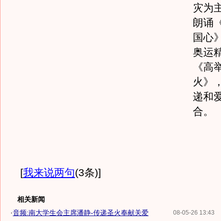
灾为
朗诵
国心
奥运
《高
火》
递和
合。
[
我来说两句
(3条)
]
相关新闻
·
音频:南大学生会主席潘静-传递圣火奉献关爱
08-05-26 13:43