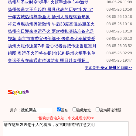
·
扬州与圣火时空"握手" 火炬手难掩心中激动
08-05-26 11:09
·
扬州传递大王庙起跑 最具代表的历史"出发点"
08-05-26 10:58
·
千年古城热情尊崇圣火 扬州人展现崭新形象
08-05-26 10:18
·
祥云点燃扬州奥运激情 午后33度高温热迎圣火
08-05-26 10:16
·
扬州今日迎来奥运圣火 两次模拟演练准备充足
08-05-26 10:10
·
视频:南京市市委宣传部部长 传递圣火奉献关爱
08-05-26 06:13
·
扬州火炬传递第7棒:爱心记者要把传递当度蜜月
08-05-26 03:52
·
组图:奥运圣火即将在扬州传递 扬州火炬手名单
08-05-26 02:29
·
奥运圣火在南通市传递结束 明日赴泰州扬...
08-05-25 19:47
更多关于
圣火 扬州
的新闻>>
用户：
匿名
隐藏地址
设为辩论话题
*搜狗拼音输入法，中文处理专家>>