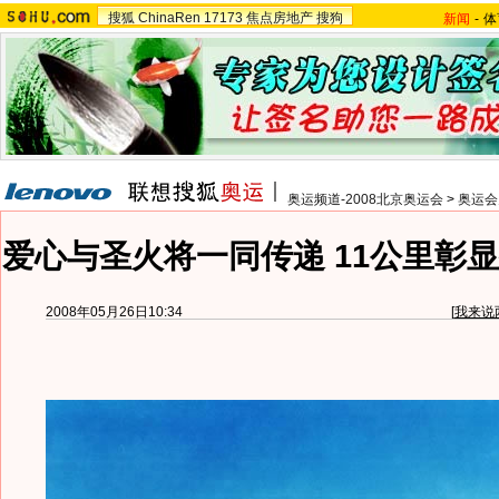
搜狐
ChinaRen
17173
焦点房地产
搜狗
新闻
-
体
奥运频道-2008北京奥运会
>
奥运会
爱心与圣火将一同传递 11公里彰显
2008年05月26日10:34
[
我来说