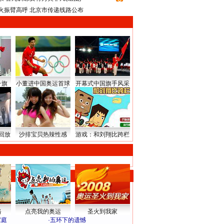
火振臂高呼 北京市传递线路公布
升旗
小董进中国奥运首球
开幕式中国旗手风采
回放
沙排宝贝热辣性感
游戏：和刘翔比跨栏
路
点亮我的奥运
圣火到我家
家庭
·
五环下的遗憾