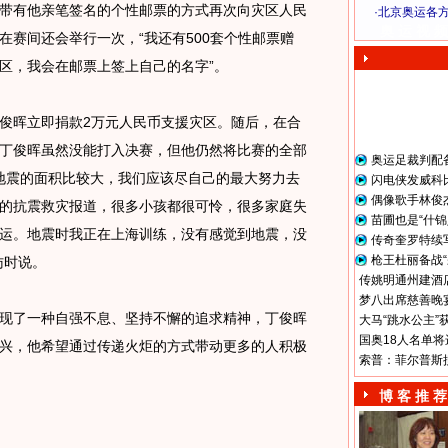
带有他亲笔签名的个性邮票的方式再次向灾区人民
·
北京奥运各
奥 运 视 频
在赛间还会举行一次，“我还有500套个性邮票赠
区，我会在邮票上签上自己的名字”。
晖立即捐款2万元人民币支援灾区。随后，在合
丁俊晖虽然没能打入决赛，但他仍然将比赛的全部
奥运足裁判配
次地震的面积比较大，我们应该尽自己的最大努力去
闪电侠发威科
偶像歌手林俊
的抗震救灾报道，很多小孩都很可怜，很多家庭失
苗圃也是“什锦
运。地震时我正在上海训练，没有感觉到地震，没
传奇奎罗特续
枪王杜丽备战“
访时说。
传姚明通州建酒店
梦八出席慈善晚宴
了一种自强不息、坚持不懈的追求精神，丁俊晖
大马“跳水公主”
国奥18人名单将
兴，他希望通过传递火炬的方式带动更多的人积极
索普：菲尔普斯
博 客 推 荐