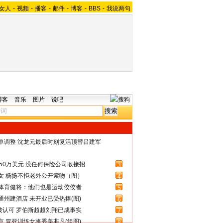
女人
-
视频
-
播客
-
邮件
-
博客
-
BBS
-
我说两句
博客
音乐
图片
说吧
名单调整 沈龙元最后时刻复活顶替吕建军
50万美元 没任何保险公司敢接招
3
女 杨扬不拒老外公开索吻（图）
4
体育健将：他们也是运动佼佼者
5
州建酒店 未开业已受热捧(图)
6
被认可 罗伯斯超越刘翔已成事实
7
 冒死训练女将秀美非凡(组图)
8