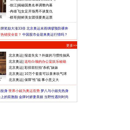
·
徐江
|
揭秘国奥名单调整内幕
·
冉雄飞
|
女足开场秀不谈复仇
装
·
棋哥
|
朝鲜美女团强要奥运票
牌奖励大涨33倍
北京奥运未雨绸缪预防裸奔
何热销安全套？
中国股市会迎来奥运行情吗？
更多>>
北京奥运
|
报道失实？外媒的习惯性抽风
北京奥运
|
送给白领的办公室娱乐秘籍
北京奥运
|
彩排前狂拍“杀机”妹妹
北京奥运
|
10万个套套可以拿来吹气球
”
北京奥运
|
保障“性”福 事小意义大
猛纹身
世界小姐为奥运造势
梦八与小姐先热身
会上的双胞胎
金牌衬娇妻美丽
当野性遇到时尚