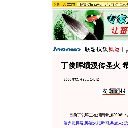
搜狐
ChinaRen
17173
焦点房
丁俊晖绩溪传圣火 
2008年05月28日14:42
“目前丁俊晖正在河南参加2008
运火炬博客
,
奥运火炬新闻
,
奥运火炬