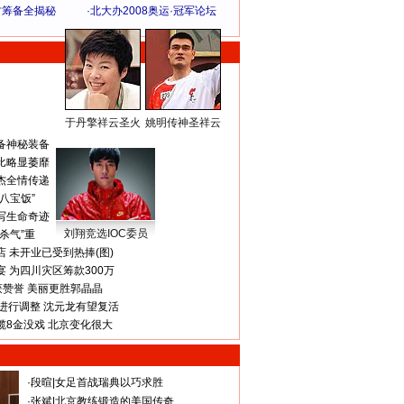
方筹备全揭秘
·
北大办2008奥运·冠军论坛
于丹擎祥云圣火
姚明传神圣祥云
体 育 热 点
备神秘装备
比略显萎靡
杰全情传递
八宝饭”
写生命奇迹
刘翔竞选IOC委员
杀气”重
 未开业已受到热捧(图)
 为四川灾区筹款300万
获赞誉 美丽更胜郭晶晶
进行调整 沈元龙有望复活
揽8金没戏 北京变化很大
·
段暄
|
女足首战瑞典以巧求胜
·
张斌
|
北京教练锻造的美国传奇