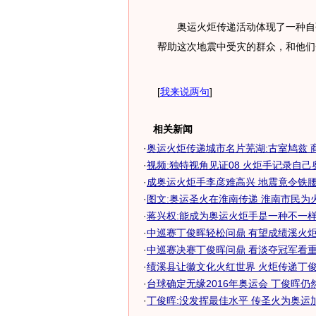
奥运火炬传递活动体现了一种自强
帮助这次地震中受灾的群众，和他们
[
我来说两句
]
相关新闻
·
奥运火炬传递城市名片芜湖:古室鸠兹 
·
视频:独特视角见证08 火炬手记录自己
·
成奥运火炬手李彦难高兴 地震竟令铁腰自
·
图文:奥运圣火在淮南传递 淮南市民为
·
蒋兴权:能成为奥运火炬手是一种不一
·
中巡赛丁俊晖轻松问鼎 有望成绩溪火炬传
·
中巡赛决赛丁俊晖问鼎 看淡夺冠军看重当
·
绩溪县让徽文化火红世界 火炬传递丁
·
台球确定无缘2016年奥运会 丁俊晖仍然无
·
丁俊晖:没发挥最佳水平 传圣火为奥运加