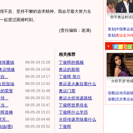
不息、坚持不懈的追求精神。我会尽最大努力去
郎平奥运村试
一起度过困难时刻。
策划|
中国奥运金
(责任编辑：老满)
策划|
奥运会为
相关推荐
商埠重镇
丁俊晖的视频
08-05-29 15:28
奥运情缘
奥运的新闻
08-05-29 14:58
...
丁俊晖 简介
08-05-29 14:17
火炬手演“色戒
火炬加油
奥运圣火象征着什么
08-05-29 12:42
样的荣誉
奥运门票
08-05-29 11:46
连载|
运动员超
...
奥运火炬传递路线
08-05-29 01:32
连载|
北京奥运
...
丁俊晖世界排名
08-05-28 15:47
俊晖首棒
丁俊晖什么学历
08-05-28 15:21
...
火炬传递意味着什么
08-05-28 04:46
油(图)
丁俊晖
08-05-28 03:52