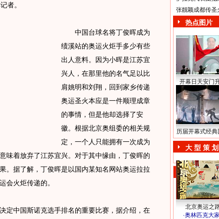
诉记者。
张靓颖成都传圣
热点图片
中国台球名将丁俊晖成为
绩溪站的奥运火炬手多少有些
出人意料。因为小晖是江苏宜
兴人，在那里他的名气足以比
开幕日天安门
肩姚明和刘翔，回到家乡传递
奥运圣火本应是一件顺理成章
的事情，但是他却选择了安
徽。根据北京奥组委的相关规
历届开幕式经典
定，一个人只能拥有一次成为
大 型 策 划
意味着放弃了江苏宜兴。对于其中缘由，丁俊晖的
果。据了解，丁俊晖是以国内某知名网站奥运拉拉
运会火炬传递的。
北京奥运之
定中国斯诺克选手排名的重要比赛，据介绍，在
·
奥林匹克大