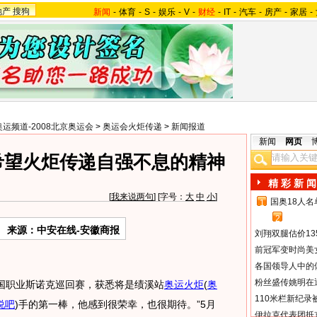
地产
搜狗
新闻
-
体育
-
S
-
娱乐
-
V
-
财经
-
IT
-
汽车
-
房产
-
家居
-
奥运频道-2008北京奥运会
>
奥运会火炬传递
>
新闻报道
新闻
网页
希望火炬传递自强不息的精神
精 彩 新 闻
[
我来说两句
] [字号：
大
中
小
]
国奥18人
1
2
来源：中安在线-安徽商报
刘翔双腿估价13
前冠军变时尚美
各国领导人中的
粉丝盛传姚明在通
中国职业斯诺克巡回赛，获悉将是绩溪站
奥运火炬
(
奥
110米栏新纪录
说吧
)
手的第一棒，他感到很荣幸，也很期待。”5月
伊拉克代表团抵京