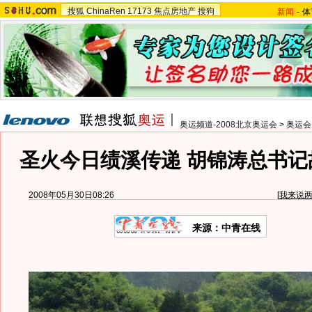
搜狐
ChinaRen
17173
焦点房地产
搜狗
新闻
-
体
奥运频道-2008北京奥运会
>
奥运会
圣火今日绩溪传递 胡锦涛总书记
2008年05月30日08:26
[
我来说
来源：中青在线