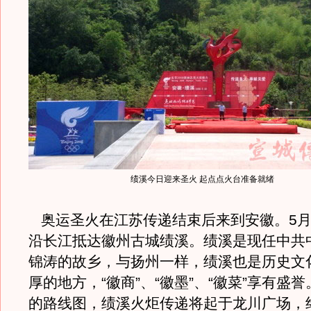
绩溪今日迎来圣火 起点点火台准备就绪
奥运圣火在江苏传递结束后来到安徽。5月
沿长江抵达徽州古城绩溪。绩溪是现任中共
锦涛的故乡，与扬州一样，绩溪也是历史文
厚的地方，“徽商”、“徽墨”、“徽菜”享有盛
的路线图，绩溪火炬传递将起于龙川广场，