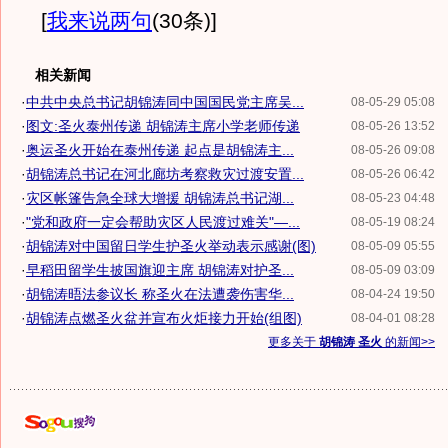
[
我来说两句
(30条)
]
相关新闻
·
中共中央总书记胡锦涛同中国国民党主席吴...
08-05-29 05:08
·
图文:圣火泰州传递 胡锦涛主席小学老师传递
08-05-26 13:52
·
奥运圣火开始在泰州传递 起点是胡锦涛主...
08-05-26 09:08
·
胡锦涛总书记在河北廊坊考察救灾过渡安置...
08-05-26 06:42
·
灾区帐篷告急全球大增援 胡锦涛总书记湖...
08-05-23 04:48
·
"党和政府一定会帮助灾区人民渡过难关"—...
08-05-19 08:24
·
胡锦涛对中国留日学生护圣火举动表示感谢(图)
08-05-09 05:55
·
早稻田留学生披国旗迎主席 胡锦涛对护圣...
08-05-09 03:09
·
胡锦涛晤法参议长 称圣火在法遭袭伤害华...
08-04-24 19:50
·
胡锦涛点燃圣火盆并宣布火炬接力开始(组图)
08-04-01 08:28
更多关于
胡锦涛 圣火
的新闻>>