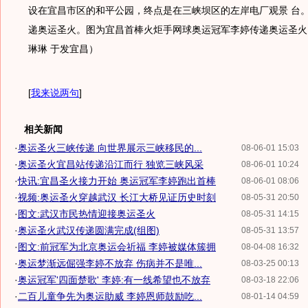
设在宜昌市区的和平公园，终点是在三峡坝区的左岸电厂观景 台。
递奥运圣火。图为宜昌首棒火炬手网球奥运冠军李婷传递奥运圣火
琳琳 于发宜昌）
[
我来说两句
]
相关新闻
·
奥运圣火三峡传递 向世界展示三峡移民的...
08-06-01 15:03
·
奥运圣火宜昌站传递沿江而行 独览三峡风采
08-06-01 10:24
·
快讯:宜昌圣火接力开始 奥运冠军李婷跑出首棒
08-06-01 08:06
·
视频:奥运圣火穿越武汉 长江大桥见证历史时刻
08-05-31 20:50
·
图文:武汉市民热情迎接奥运圣火
08-05-31 14:15
·
奥运圣火武汉传递圆满完成(组图)
08-05-31 13:57
·
图文:前冠军为北京奥运会祈福 李婷被媒体簇拥
08-04-08 16:32
·
奥运梦渐远倔强李婷不放弃 伤病并不是唯...
08-03-25 00:13
·
奥运冠军'四面楚歌' 李婷:有一线希望也不放弃
08-03-18 22:06
·
二百儿童争先为奥运助威 李婷恩师鼓励吃...
08-01-14 04:59