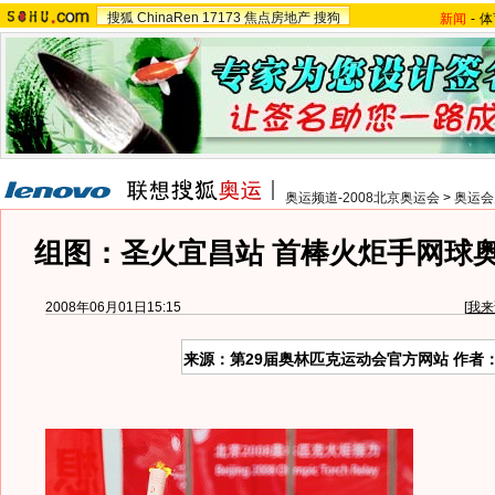
搜狐
ChinaRen
17173
焦点房地产
搜狗
新闻
-
体
奥运频道-2008北京奥运会
>
奥运会
组图：圣火宜昌站 首棒火炬手网球
2008年06月01日15:15
[
我来
来源：第29届奥林匹克运动会官方网站 作者