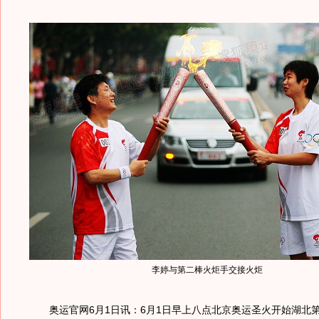
李婷与第二棒火炬手交接火炬
奥运官网6月1日讯：6月1日早上八点北京奥运圣火开始湖北