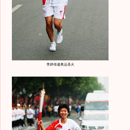
李婷传递奥运圣火