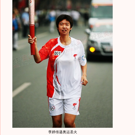
李婷传递奥运圣火