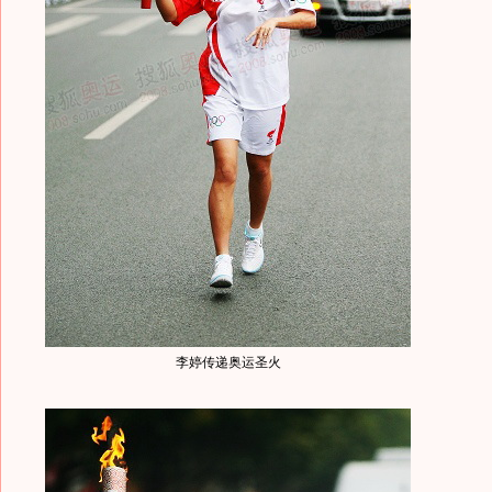
李婷传递奥运圣火