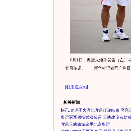
6月1日，奥运火炬手吴雷（左）
宜昌传递。 新华社记者邢广利摄
[
我来说两句
]
相关新闻
·
快讯:奥运圣火湖北宜昌传递结束 照亮
·
奥运冠军领衔武汉传递 三峡建设者助威宜
·
宜昌三峡旅游牵手北京奥运