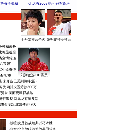
方筹备全揭秘
·
北大办2008奥运·冠军论坛
于丹擎祥云圣火
姚明传神圣祥云
体 育 热 点
备神秘装备
比略显萎靡
杰全情传递
八宝饭”
写生命奇迹
刘翔竞选IOC委员
杀气”重
 未开业已受到热捧(图)
 为四川灾区筹款300万
获赞誉 美丽更胜郭晶晶
进行调整 沈元龙有望复活
揽8金没戏 北京变化很大
·
段暄
|
女足首战瑞典以巧求胜
·
张斌
|
北京教练锻造的美国传奇