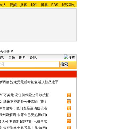
女人
-
视频
-
播客
-
邮件
-
博客
-
BBS
-
我说两句
火炬图片
博客
音乐
图片
说吧
名单调整 沈龙元最后时刻复活顶替吕建军
50万美元 没任何保险公司敢接招
3
女 杨扬不拒老外公开索吻（图）
4
体育健将：他们也是运动佼佼者
5
州建酒店 未开业已受热捧(图)
6
被认可 罗伯斯超越刘翔已成事实
7
 冒死训练女将秀美非凡(组图)
8