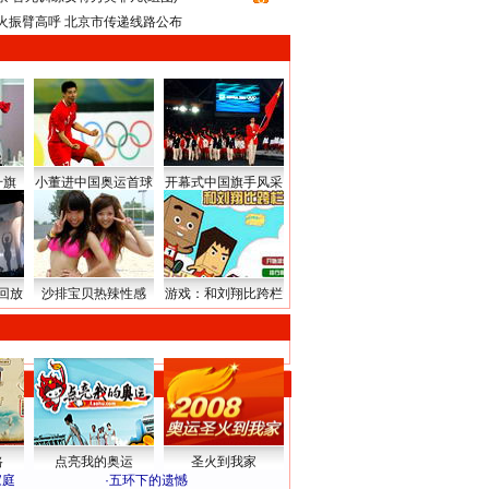
火振臂高呼 北京市传递线路公布
升旗
小董进中国奥运首球
开幕式中国旗手风采
回放
沙排宝贝热辣性感
游戏：和刘翔比跨栏
路
点亮我的奥运
圣火到我家
家庭
·
五环下的遗憾