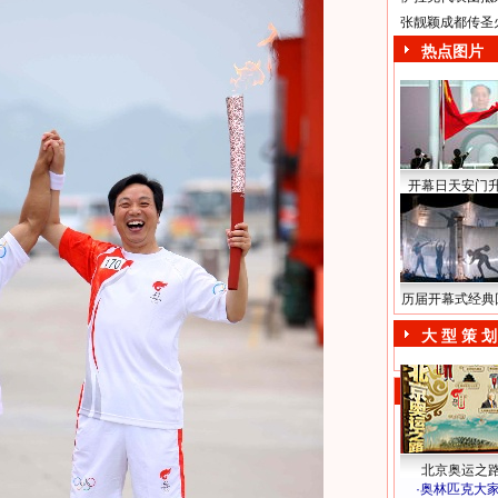
张靓颖成都传圣
热点图片
开幕日天安门
历届开幕式经典
大 型 策 划
北京奥运之
·
奥林匹克大