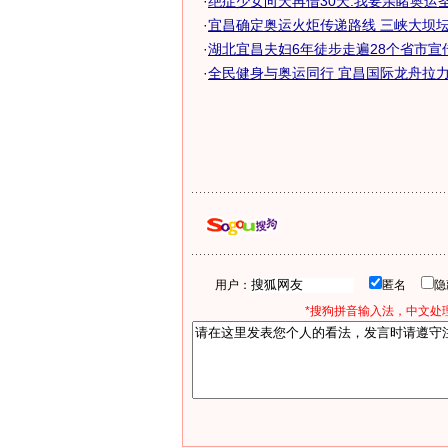
·
绝症少女向天再借30天:我要亲睹奥运圣火
·
宜昌确定奥运火炬传递路线 三峡大坝坛子
·
湖北宜昌夫妇6年徒步走遍28个省市宣传奥
·
全民健身与奥运同行 宜昌国际龙舟拉
用户：
匿名
*搜狗拼音输入法，中文处理