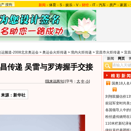
地产
搜狗
新闻
-
体育
-
S
-
娱乐
-
V
-
财经
-
IT
-
汽车
-
房产
-
家居
-
奥运频道-2008北京奥运会
>
奥运会火炬传递
>
境内火炬传递
>
宜昌市火炬传递
>
宜昌
新闻
网页
昌传递 吴雷与罗涛握手交接
精 彩 新 闻
[
我来说两句
] [字号：
大
中
小
]
国奥18人
1
2
来源：新华社
刘翔双腿估价13
前冠军变时尚美
各国领导人中的
粉丝盛传姚明在通
110米栏新纪录
伊拉克代表团抵京