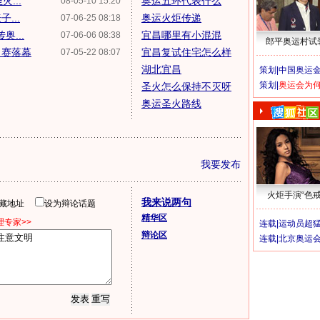
...
奥运五环代表什么
08-05-10 15:20
...
奥运火炬传递
07-06-25 08:18
...
宜昌哪里有小混混
07-06-06 08:38
郎平奥运村试
力赛落幕
宜昌复试住宅怎么样
07-05-22 08:07
湖北宜昌
策划|
中国奥运金
策划|
奥运会为
圣火怎么保持不灭呀
奥运圣火路线
我要发布
火炬手演“色戒
我来说两句
隐藏地址
设为辩论话题
精华区
专家>>
连载|
运动员超
辩论区
连载|
北京奥运