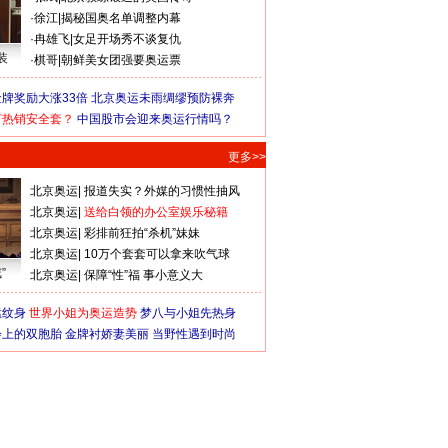
·
徐江
|
揭秘国奥名单调整内幕
·
冉雄飞
|
女足开场秀不谈复仇
装
·
棋哥
|
朝鲜美女团强要奥运票
牌奖励大涨33倍
北京奥运未雨绸缪预防裸奔
何热销安全套？
中国股市会迎来奥运行情吗？
更多>>
北京奥运
|
报道失实？外媒的习惯性抽风
北京奥运
|
送给白领的办公室娱乐秘籍
北京奥运
|
彩排前狂拍“杀机”妹妹
北京奥运
|
10万个套套可以拿来吹气球
”
北京奥运
|
保障“性”福 事小意义大
猛纹身
世界小姐为奥运造势
梦八与小姐先热身
会上的双胞胎
金牌衬娇妻美丽
当野性遇到时尚