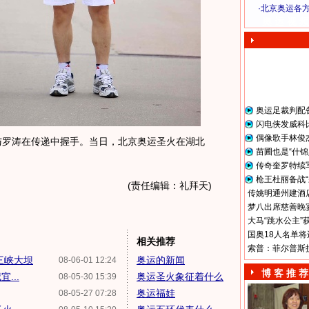
·
北京奥运各
奥 运 视 频
奥运足裁判配
闪电侠发威科
偶像歌手林俊
与罗涛在传递中握手。当日，北京奥运圣火在湖北
苗圃也是“什锦
传奇奎罗特续
枪王杜丽备战“
(责任编辑：礼拜天)
传姚明通州建酒店
梦八出席慈善晚宴
大马“跳水公主”
国奥18人名单将
相关推荐
索普：菲尔普斯
三峡大坝
奥运的新闻
08-06-01 12:24
博 客 推 荐
...
奥运圣火象征着什么
08-05-30 15:39
奥运福娃
08-05-27 07:28